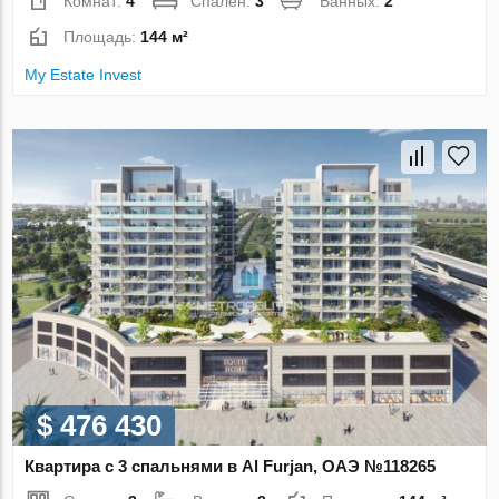
Комнат:
4
Спален:
3
Ванных:
2
Площадь:
144 м²
My Estate Invest
$ 476 430
Квартира с 3 спальнями в Al Furjan, ОАЭ №118265