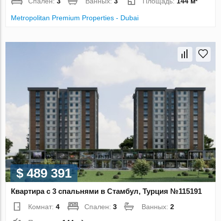
Спален:
3
Ванных:
3
Площадь:
144 м²
Metropolitan Premium Properties - Dubai
$ 489 391
Квартира с 3 спальнями в Стамбул, Турция №115191
Комнат:
4
Спален:
3
Ванных:
2