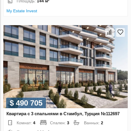
Площадь:
144 м²
My Estate Invest
$ 490 705
Квартира с 3 спальнями в Стамбул, Турция №112697
Комнат:
4
Спален:
3
Ванных:
2