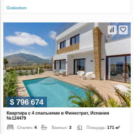
Grekodom
$ 796 674
Квартира с 4 спальнями в Финестрат, Испания
№124479
Спален:
4
Ванных:
3
Площадь:
171 м²