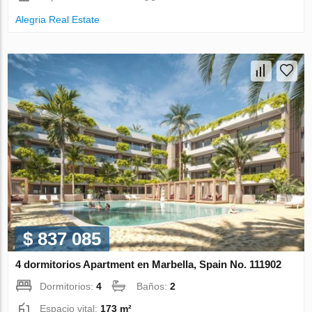
Alegria Real Estate
$ 837 085
4 dormitorios Apartment en Marbella, Spain No. 111902
Dormitorios:
4
Baños:
2
Espacio vital:
173 m²