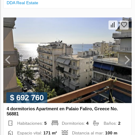
DDA Real Estate
$ 692 760
4 dormitorios Apartment en Palaio Faliro, Greece No.
56881
Habitaciones:
5
Dormitorios:
4
Baños:
2
Espacio vital:
171 m²
Distancia al mar:
100 m