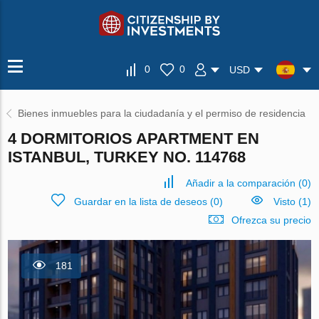
0
0
USD
Bienes inmuebles para la ciudadanía y el permiso de residencia
4 DORMITORIOS APARTMENT EN
ISTANBUL, TURKEY NO. 114768
Añadir a la comparación
(
0
)
Guardar en la lista de deseos
(
0
)
Visto (1)
Ofrezca su precio
181