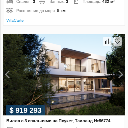
Спален:
3
Ванных:
3
Площадь:
432 м²
Расстояние до моря:
5 км
VillaСarte
$ 919 293
Вилла с 3 спальнями на Пхукет, Таиланд №96774