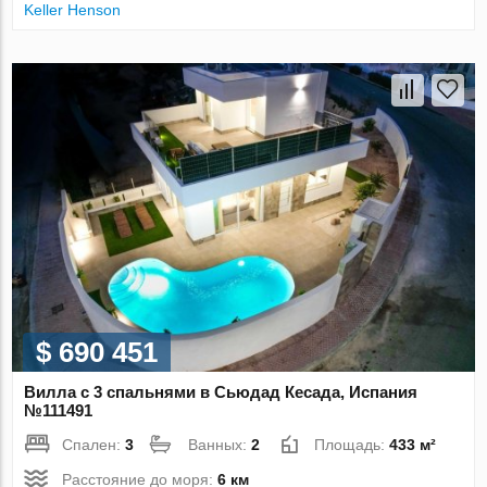
Keller Henson
$ 690 451
Вилла с 3 спальнями в Сьюдад Кесада, Испания
№111491
Спален:
3
Ванных:
2
Площадь:
433 м²
Расстояние до моря:
6 км