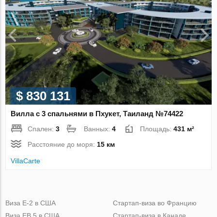
$ 830 131
Вилла с 3 спальнями в Пхукет, Таиланд №74422
Спален:
3
Ванных:
4
Площадь:
431 м²
Расстояние до моря:
15 км
VillaСarte
Виза Е-2 в США
Стартап-виза во Францию
Виза ЕВ 5 в США
Стартап-виза в Канаде