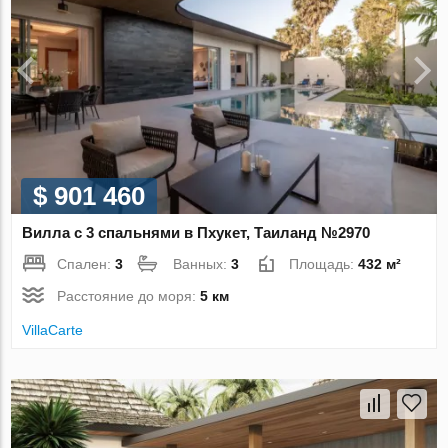
$ 901 460
Вилла с 3 спальнями в Пхукет, Таиланд №2970
Спален:
3
Ванных:
3
Площадь:
432 м²
Расстояние до моря:
5 км
VillaСarte