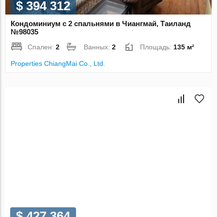
$ 394 312
Кондоминиум с 2 спальнями в Чиангмай, Таиланд
№98035
Спален:
2
Ванных:
2
Площадь:
135 м²
Properties ChiangMai Co., Ltd.
$ 427 364