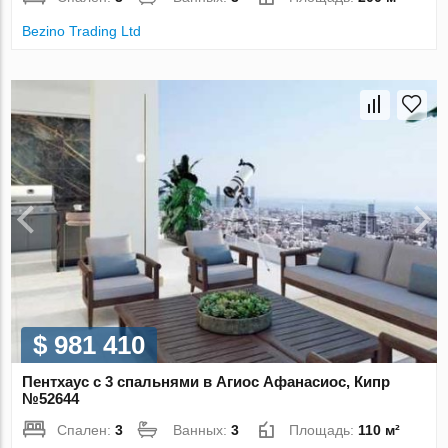
Bezino Trading Ltd
$ 981 410
Пентхаус с 3 спальнями в Агиос Афанасиос, Кипр
№52644
Спален:
3
Ванных:
3
Площадь:
110 м²