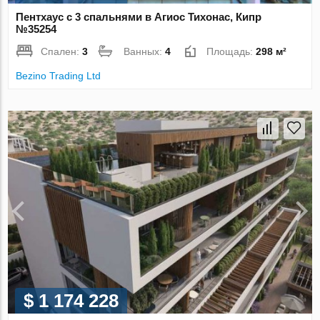
Пентхаус с 3 спальнями в Агиос Тихонас, Кипр
№35254
Спален:
3
Ванных:
4
Площадь:
298 м²
Bezino Trading Ltd
$ 1 174 228