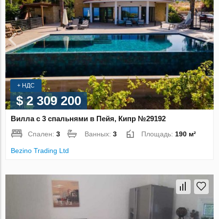
+ НДС
$ 2 309 200
Вилла с 3 спальнями в Пейя, Кипр №29192
Спален:
3
Ванных:
3
Площадь:
190 м²
Bezino Trading Ltd