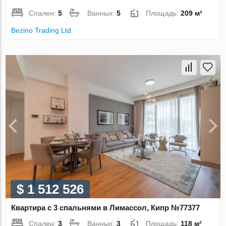
Спален:
5
Ванных:
5
Площадь:
209 м²
Bezino Trading Ltd
$ 1 512 526
Квартира с 3 спальнями в Лимассол, Кипр №77377
Спален:
3
Ванных:
3
Площадь:
118 м²