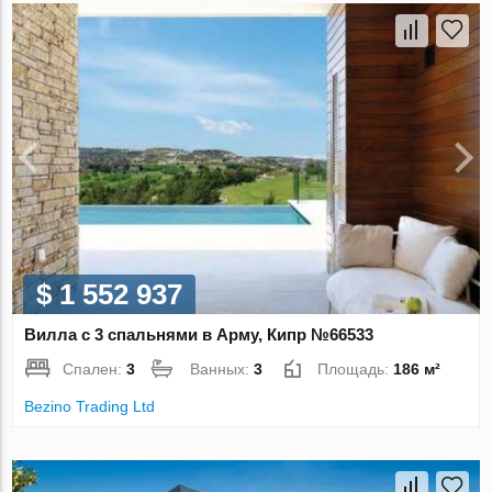
$ 1 552 937
Вилла с 3 спальнями в Арму, Кипр №66533
Спален:
3
Ванных:
3
Площадь:
186 м²
Bezino Trading Ltd