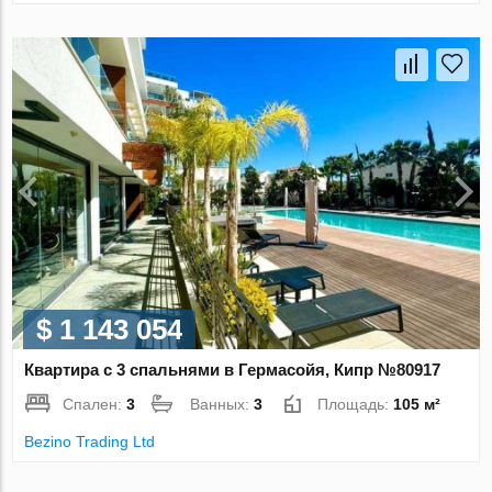
$ 1 143 054
Квартира с 3 спальнями в Гермасойя, Кипр №80917
Спален:
3
Ванных:
3
Площадь:
105 м²
Bezino Trading Ltd