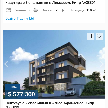
Квартира с 3 спальнями в Лимассол, Кипр №33304
Спален:
3
Ванных:
2
Площадь:
116 м²
Bezino Trading Ltd
+ НДС
$ 577 300
Пентхаус с 2 спальнями в Агиос Афанасиос, Кипр
№65629