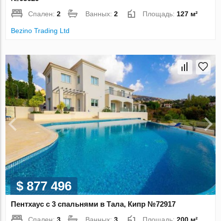
Спален:
2
Ванных:
2
Площадь:
127 м²
Bezino Trading Ltd
$ 877 496
Пентхаус с 3 спальнями в Тала, Кипр №72917
Спален:
3
Ванных:
3
Площадь:
200 м²