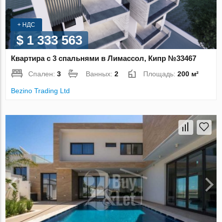
+ НДС
$ 1 333 563
Квартира с 3 спальнями в Лимассол, Кипр №33467
Спален:
3
Ванных:
2
Площадь:
200 м²
Bezino Trading Ltd