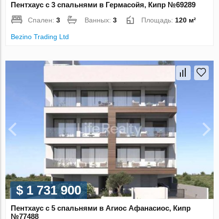
Пентхаус с 3 спальнями в Гермасойя, Кипр №69289
Спален:
3
Ванных:
3
Площадь:
120 м²
Bezino Trading Ltd
$ 1 731 900
Пентхаус с 5 спальнями в Агиос Афанасиос, Кипр
№77488