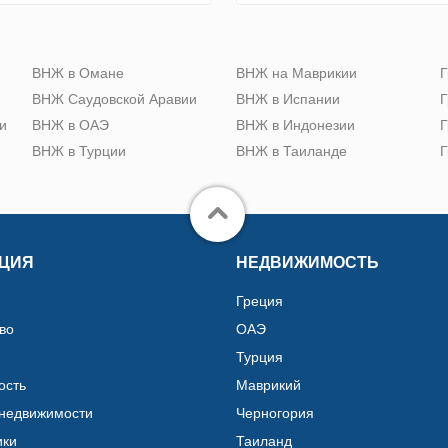
ю
ВНЖ в Омане
ВНЖ на Маврикии
Г
ВНЖ Саудовской Аравии
ВНЖ в Испании
Г
и
ВНЖ в ОАЭ
ВНЖ в Индонезии
Г
ВНЖ в Турции
ВНЖ в Таиланде
Г
ЦИЯ
НЕДВИЖИМОСТЬ
Греция
во
ОАЭ
Турция
ость
Маврикий
 недвижимости
Черногория
ики
Таиланд