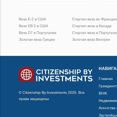
Виза Е-2 в США
Стартап-виза во Франци
Виза ЕВ 5 в США
Стартап-виза в Канаде
Виза D7 в Португалии
Стартап-виза в Португали
Золотая виза Греции
Золотая виза Венгрии
НАВИГА
Главная
Гражданст
© Citizenship-By.Investments 2026. Все
ВНЖ
права защищены.
Недвижим
Агентства
Застройщ