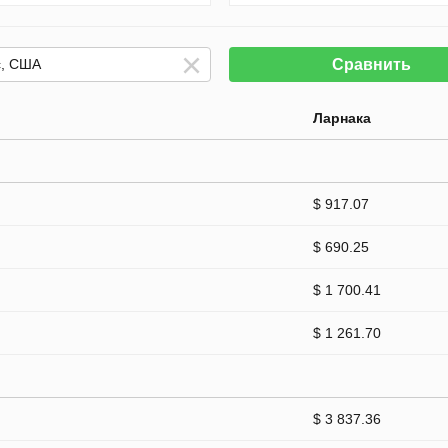
Сравнить
Ларнака
$ 917.07
$ 690.25
$ 1 700.41
$ 1 261.70
$ 3 837.36