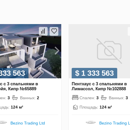
 333 563
$ 1 333 563
с с 3 спальнями в
Пентхаус с 3 спальнями в
йя, Кипр №65889
Лимассол, Кипр №102888
лен:
3
Ванных:
2
Спален:
3
Ванных:
3
щадь:
124 м²
Площадь:
124 м²
Bezino Trading Ltd
Bezino Trading L