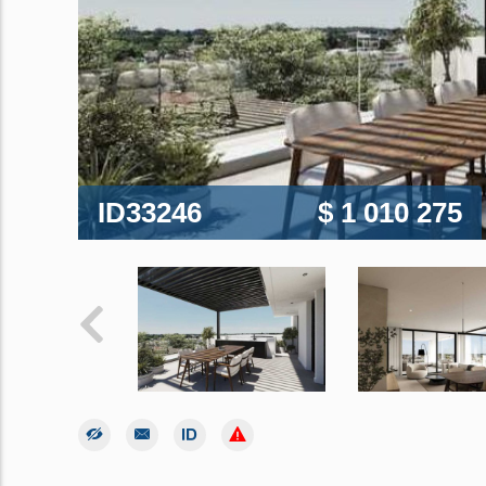
ID33246
$ 1 010 275