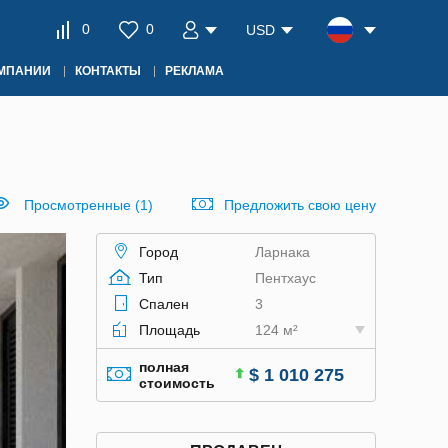
0
0
USD
ОМПАНИИ
КОНТАКТЫ
РЕКЛАМА
Просмотренные (1)
Предложить свою цену
Город
Ларнака
Тип
Пентхаус
Спален
3
Площадь
124 м²
полная
$ 1 010 275
стоимость