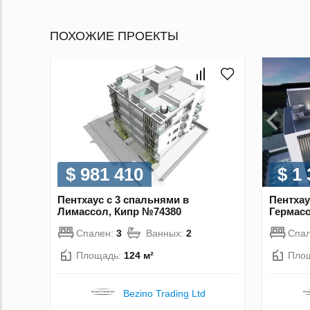
ПОХОЖИЕ ПРОЕКТЫ
$ 981 410
$ 1
Пентхаус с 3 спальнями в
Пентхау
Лимассол, Кипр №74380
Гермасо
Спален:
3
Ванных:
2
Спа
Площадь:
124 м²
Пло
Bezino Trading Ltd