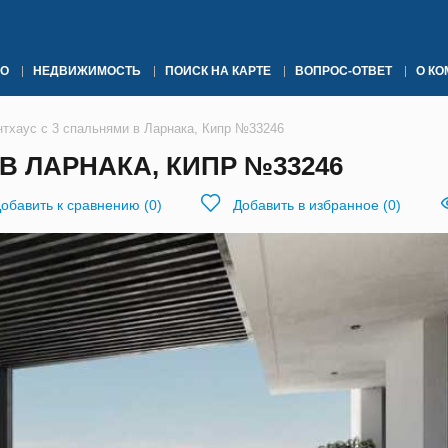
О
НЕДВИЖИМОСТЬ
ПОИСК НА КАРТЕ
ВОПРОС-ОТВЕТ
О К
нтхаус с 3 спальнями в Ларнака, Кипр №33246
В ЛАРНАКА, КИПР №33246
обавить к сравнению
(
0
)
Добавить в избранное
(
0
)