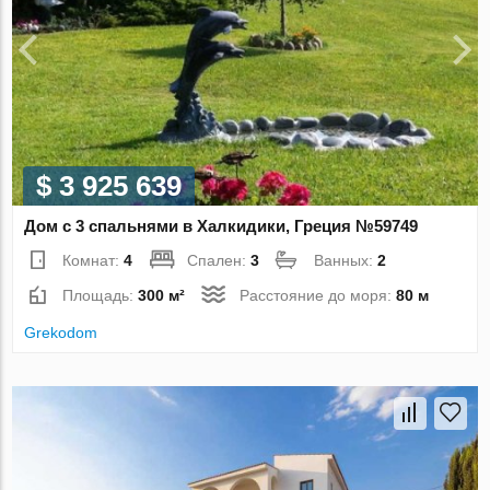
$ 3 925 639
Дом с 3 спальнями в Халкидики, Греция №59749
Комнат:
4
Спален:
3
Ванных:
2
Площадь:
300 м²
Расстояние до моря:
80 м
Grekodom