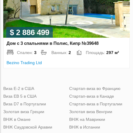
$ 2 886 499
Дом с 3 спальнями в Полис, Кипр №39648
Спален:
3
Ванных:
2
Площадь:
297 м²
Bezino Trading Ltd
Виза Е-2 в США
Стартап-виза во Францию
Виза ЕВ 5 в США
Стартап-виза в Канаде
Виза D7 в Португалии
Стартап-виза в Португалии
Золотая виза Греции
Золотая виза Венгрии
ВНЖ в Омане
ВНЖ на Маврикии
ВНЖ Саудовской Аравии
ВНЖ в Испании