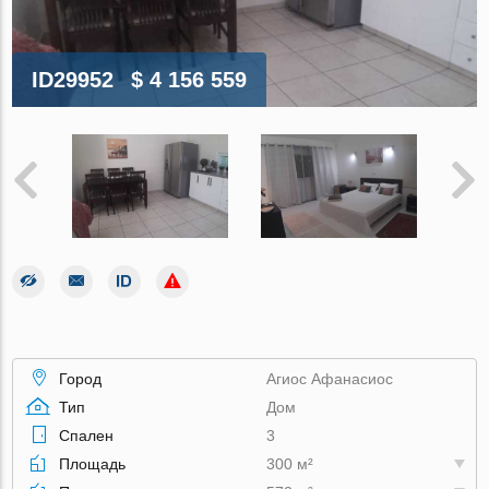
ID29952
$ 4 156 559
Город
Агиос Афанасиос
Тип
Дом
Спален
3
Площадь
300 м²