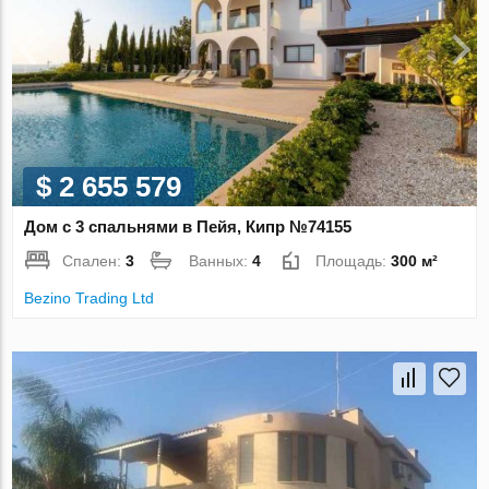
$ 2 655 579
Дом с 3 спальнями в Пейя, Кипр №74155
Спален:
3
Ванных:
4
Площадь:
300 м²
Bezino Trading Ltd