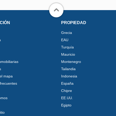
CIÓN
PROPIEDAD
Grecia
a
EAU
Turquía
Mauricio
nmobiliarias
Montenegro
s
Tailandia
el mapa
Indonesia
frecuentes
España
Chipre
omos
EE.UU.
Egipto
tio