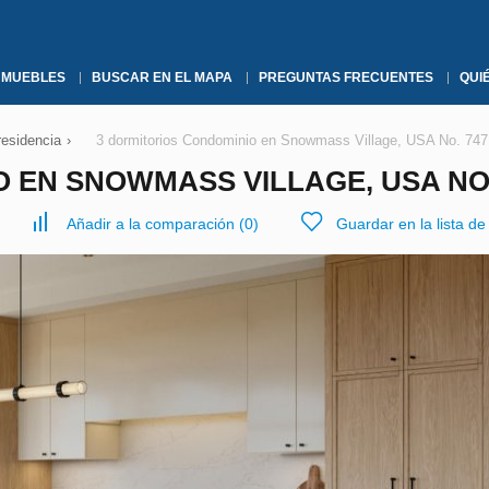
NMUEBLES
BUSCAR EN EL MAPA
PREGUNTAS FRECUENTES
QUI
residencia
›
3 dormitorios Condominio en Snowmass Village, USA No. 74
 EN SNOWMASS VILLAGE, USA NO.
Añadir a la comparación
(
0
)
Guardar en la lista d