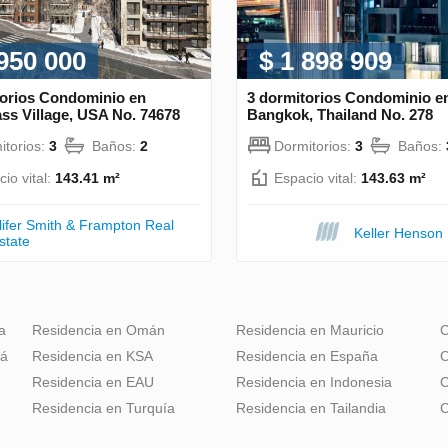
 950 000
$ 1 898 909
torios Condominio en
3 dormitorios Condominio e
s Village, USA No. 74678
Bangkok, Thailand No. 278
itorios:
3
Baños:
2
Dormitorios:
3
Baños:
io vital:
143.41 m²
Espacio vital:
143.63 m²
lifer Smith & Frampton Real
Keller Henson
state
a
Residencia en Omán
Residencia en Mauricio
C
dá
Residencia en KSA
Residencia en España
C
Residencia en EAU
Residencia en Indonesia
C
Residencia en Turquía
Residencia en Tailandia
C