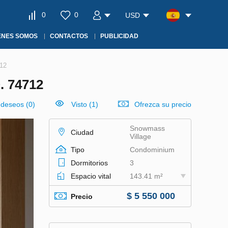
0
0
USD
ÉNES SOMOS
CONTACTOS
PUBLICIDAD
712
 74712
e deseos
(
0
)
Visto (1)
Ofrezca su precio
Snowmass
Ciudad
Village
Tipo
Condominium
Dormitorios
3
Espacio vital
143.41 m²
$ 5 550 000
Precio