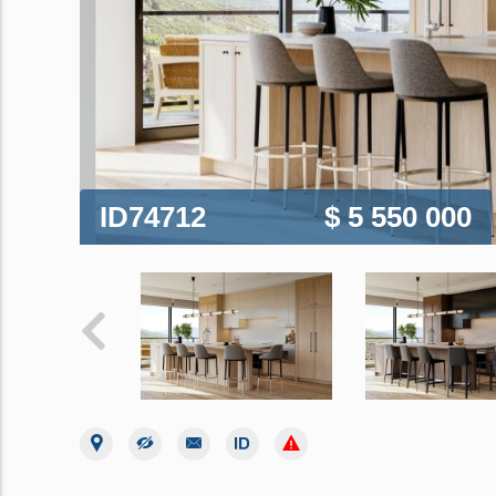
ID74712
$ 5 550 000