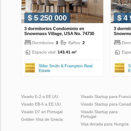
$ 5 250 000
$ 4
3 dormitorios Condominio en
3 dormi
Snowmass Village, USA No. 74730
Snowmas
Dormitorios:
3
Baños:
2
Dorm
Espacio vital:
143.41 m²
Espac
Slifer Smith & Frampton Real
S
Estate
E
Visado E-2 a EE.UU.
Visado Startup para Franci
Visado EB-5 a EE.UU.
Visado Startup para Cana
Visado D7 en Portugal
Visado Startup para
Portugal
Golden Visa de Grecia
Visa dorada para Hungría