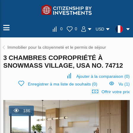
0
0
USD
Immobilier pour la citoyenneté et le permis de séjour
3 CHAMBRES COPROPRIÉTÉ À
SNOWMASS VILLAGE, USA NO. 74712
Ajouter à la comparaison
(
0
)
Enregistrer à ma liste de souhaits
(
0
)
Vu (1)
Offrir votre prix
186