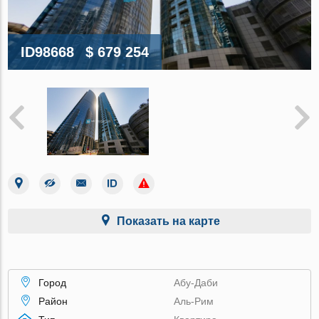
ID98668
$ 679 254
Показать на карте
Город
Абу-Даби
Район
Аль-Рим