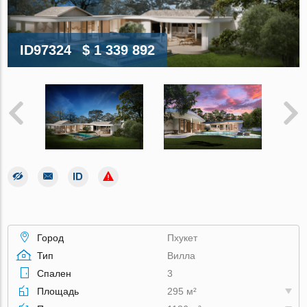
ID97324
$ 1 339 892
Город
Пхукет
Тип
Вилла
Спален
3
Площадь
295 м²