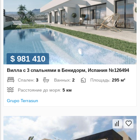
$ 981 410
Вилла с 3 спальнями в Бенидорм, Испания №126494
Спален:
3
Ванных:
2
Площадь:
295 м²
Расстояние до моря:
5 км
Grupo Terrasun