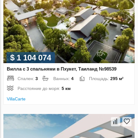
$ 1 104 074
Вилла с 3 спальнями в Пхукет, Таиланд №98539
Спален:
3
Ванных:
4
Площадь:
295 м²
Расстояние до моря:
5 км
VillaСarte