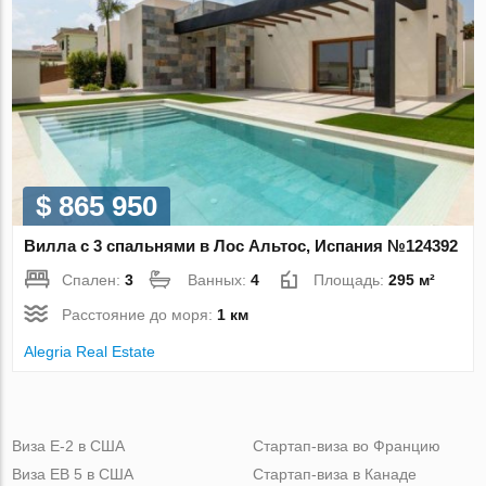
$ 865 950
Вилла с 3 спальнями в Лос Альтос, Испания №124392
Спален:
3
Ванных:
4
Площадь:
295 м²
Расстояние до моря:
1 км
Alegria Real Estate
Виза Е-2 в США
Стартап-виза во Францию
Виза ЕВ 5 в США
Стартап-виза в Канаде