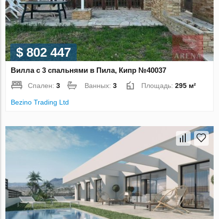
$ 802 447
Вилла с 3 спальнями в Пила, Кипр №40037
Спален:
3
Ванных:
3
Площадь:
295 м²
Bezino Trading Ltd