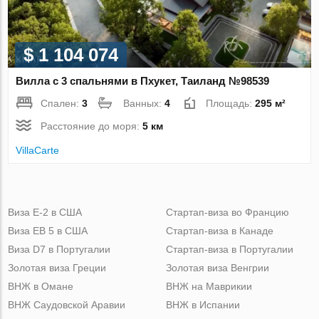
$ 1 104 074
Вилла с 3 спальнями в Пхукет, Таиланд №98539
Спален:
3
Ванных:
4
Площадь:
295 м²
Расстояние до моря:
5 км
VillaСarte
Виза Е-2 в США
Стартап-виза во Францию
Виза ЕВ 5 в США
Стартап-виза в Канаде
Виза D7 в Португалии
Стартап-виза в Португалии
Золотая виза Греции
Золотая виза Венгрии
ВНЖ в Омане
ВНЖ на Маврикии
ВНЖ Саудовской Аравии
ВНЖ в Испании