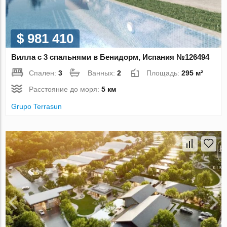
$ 981 410
Вилла с 3 спальнями в Бенидорм, Испания №126494
Спален:
3
Ванных:
2
Площадь:
295 м²
Расстояние до моря:
5 км
Grupo Terrasun