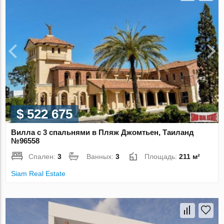
$ 522 675
Вилла с 3 спальнями в Пляж Джомтьен, Таиланд
№96558
Спален:
3
Ванных:
3
Площадь:
211 м²
Siam Real Estate