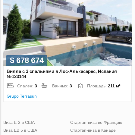
$ 678 674
Вилла с 3 спальнями в Лос-Алькасарес, Испания
№123144
Спален:
3
Ванных:
3
Площадь:
211 м²
Grupo Terrasun
Виза Е-2 в США
Стартап-виза во Францию
Виза ЕВ 5 в США
Стартап-виза в Канаде