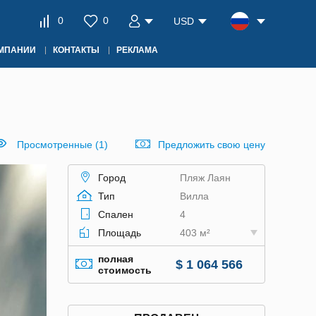
0
0
USD
ОМПАНИИ
КОНТАКТЫ
РЕКЛАМА
Просмотренные (1)
Предложить свою цену
Город
Пляж Лаян
Тип
Вилла
Спален
4
Площадь
403 м²
полная
$ 1 064 566
стоимость