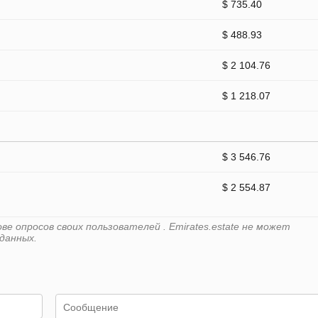
$ 735.40
$ 488.93
$ 2 104.76
$ 1 218.07
$ 3 546.76
$ 2 554.87
е опросов своих пользователей . Emirates.estate не может
данных.