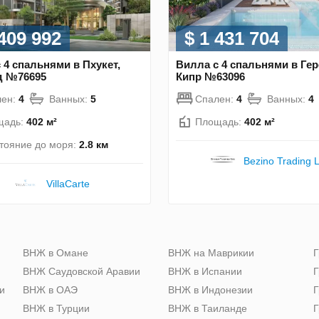
 409 992
$ 1 431 704
 4 спальнями в Пхукет,
Вилла с 4 спальнями в Гер
д №76695
Кипр №63096
лен:
4
Ванных:
5
Спален:
4
Ванных:
4
щадь:
402 м²
Площадь:
402 м²
тояние до моря:
2.8 км
Bezino Trading L
VillaСarte
ю
ВНЖ в Омане
ВНЖ на Маврикии
Г
ВНЖ Саудовской Аравии
ВНЖ в Испании
Г
и
ВНЖ в ОАЭ
ВНЖ в Индонезии
Г
ВНЖ в Турции
ВНЖ в Таиланде
Г