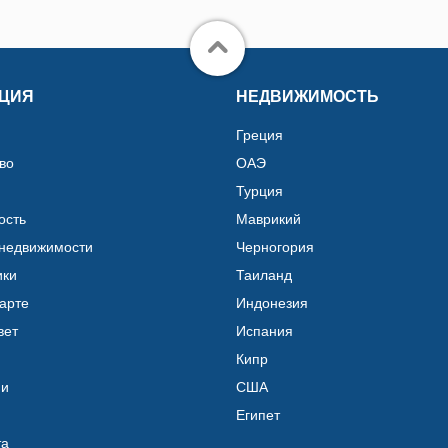
ЦИЯ
НЕДВИЖИМОСТЬ
Греция
во
ОАЭ
Турция
ость
Маврикий
 недвижимости
Черногория
ики
Таиланд
карте
Индонезия
вет
Испания
Кипр
ии
США
Египет
та