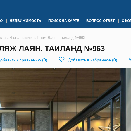
О
НЕДВИЖИМОСТЬ
ПОИСК НА КАРТЕ
ВОПРОС-ОТВЕТ
О К
лла с 4 спальнями в Пляж Лаян, Таиланд №963
ЛЯЖ ЛАЯН, ТАИЛАНД №963
обавить к сравнению
(
0
)
Добавить в избранное
(
0
)