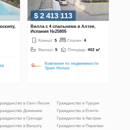
$ 2 413 113
оскипу,
Вилла с 4 спальнями в Алтея,
Испания №25805
Комнат:
5
Спален:
4
Ванных:
5
Площадь:
402 м²
Компания по недвижимости
td
Spain Homes
ражданство в Сент-Люсия
Гражданство в Турции
ражданство Доминики
Гражданство в Египте
ражданство в Гренаде
Гражданство в Австрии
ражданство в Вануату
Гражданство в Парагвае