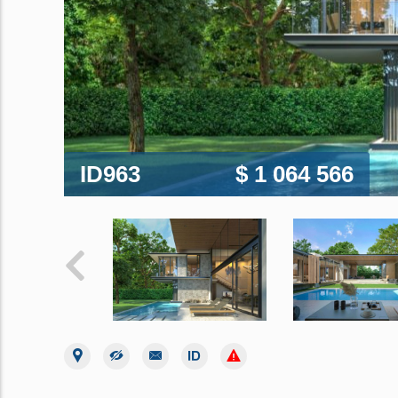
ID963
$ 1 064 566