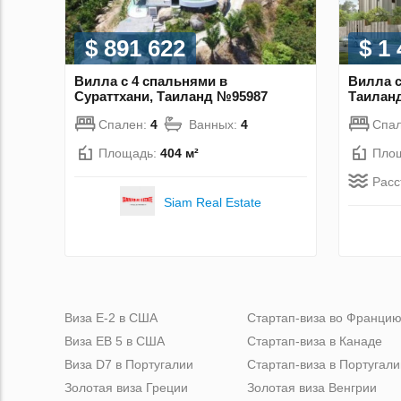
$ 891 622
$ 1
Вилла с 4 спальнями в
Вилла с
Сураттхани, Таиланд №95987
Таилан
Спален:
4
Ванных:
4
Спа
Площадь:
404 м²
Пло
Расс
Siam Real Estate
Виза Е-2 в США
Стартап-виза во Франци
Виза ЕВ 5 в США
Стартап-виза в Канаде
Виза D7 в Португалии
Стартап-виза в Португали
Золотая виза Греции
Золотая виза Венгрии