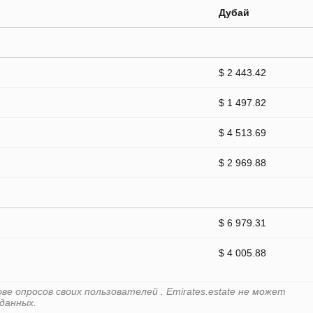
Дубай
$ 2 443.42
$ 1 497.82
$ 4 513.69
$ 2 969.88
$ 6 979.31
$ 4 005.88
е опросов своих пользователей . Emirates.estate не может
данных.