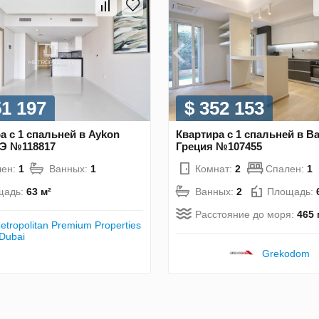
51 197
$ 352 153
а с 1 спальней в Aykon
Квартира с 1 спальней в Ва
АЭ №118817
Греция №107455
лен:
1
Ванных:
1
Комнат:
2
Спален:
1
щадь:
63 м²
Ванных:
2
Площадь:
Расстояние до моря:
465 
etropolitan Premium Properties
 Dubai
Grekodom