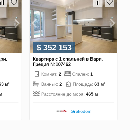
$ 352 153
ри,
Квартира с 1 спальней в Вари,
Греция №107462
Комнат:
2
Спален:
1
63 м²
Ванных:
2
Площадь:
63 м²
м
Расстояние до моря:
465 м
Grekodom