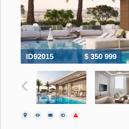
ID92015
$ 350 999