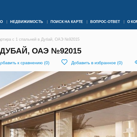
О
НЕДВИЖИМОСТЬ
ПОИСК НА КАРТЕ
ВОПРОС-ОТВЕТ
О К
артира с 1 спальней в Дубай, ОАЭ №92015
ДУБАЙ, ОАЭ №92015
обавить к сравнению
(
0
)
Добавить в избранное
(
0
)