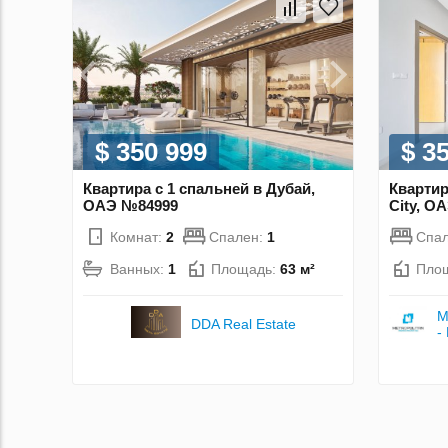
$ 350 999
$ 3
Квартира с 1 спальней в Дубай,
Квартир
ОАЭ №84999
City, О
Комнат:
2
Спален:
1
Спа
Ванных:
1
Площадь:
63 м²
Пло
M
DDA Real Estate
-