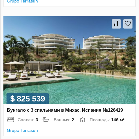
Grupo Terrasun
$ 825 539
Бунгало с 3 спальнями в Михас, Испания №126419
Спален:
3
Ванных:
2
Площадь:
146 м²
Grupo Terrasun