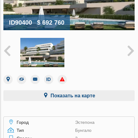
ID90400
$ 692 760
Показать на карте
Город
Эстепона
Тип
Бунгало