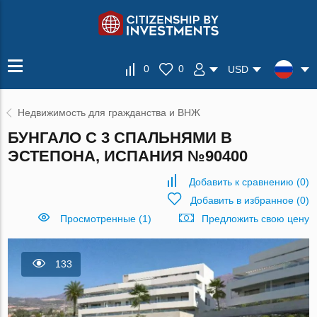
0
0
USD
Недвижимость для гражданства и ВНЖ
БУНГАЛО С 3 СПАЛЬНЯМИ В
ЭСТЕПОНА, ИСПАНИЯ №90400
Добавить к сравнению
(
0
)
Добавить в избранное
(
0
)
Просмотренные (1)
Предложить свою цену
133