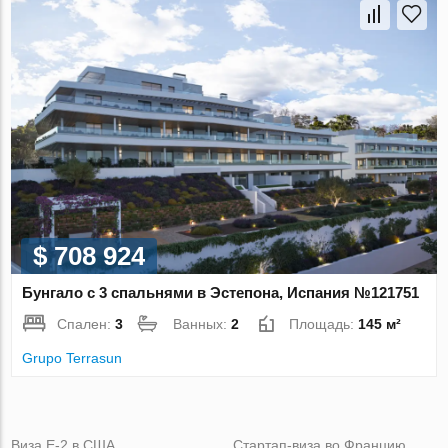
$ 708 924
Бунгало с 3 спальнями в Эстепона, Испания №121751
Спален:
3
Ванных:
2
Площадь:
145 м²
Grupo Terrasun
Виза Е-2 в США
Стартап-виза во Францию