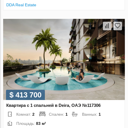
DDA Real Estate
$ 413 700
Квартира с 1 спальней в Deira, ОАЭ №117306
Комнат:
2
Спален:
1
Ванных:
1
Площадь:
83 м²