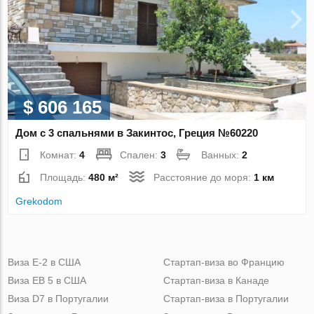
$ 606 165
Дом с 3 спальнями в Закинтос, Греция №60220
Комнат:
4
Спален:
3
Ванных:
2
Площадь:
480 м²
Расстояние до моря:
1 км
Grekodom
Виза Е-2 в США
Стартап-виза во Францию
Виза ЕВ 5 в США
Стартап-виза в Канаде
Виза D7 в Португалии
Стартап-виза в Португалии