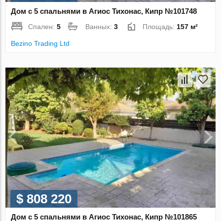
Дом с 5 спальнями в Агиос Тихонас, Кипр №101748
Спален:
5
Ванных:
3
Площадь:
157 м²
Bezino Trading Ltd
$ 808 220
Дом с 5 спальнями в Агиос Тихонас, Кипр №101865