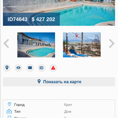
ID74643
$ 427 202
Показать на карте
Город
Крит
Тип
Дом