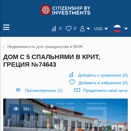
0
0
USD
Недвижимость для гражданства и ВНЖ
ДОМ С 5 СПАЛЬНЯМИ В КРИТ,
ГРЕЦИЯ №74643
Добавить к сравнению
(
0
)
Добавить в избранное
(
0
)
Просмотренные (1)
Предложить свою цену
391