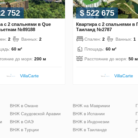
22 752
$ 522 675
а с 2 спальнями в Que
Квартира с 2 спальнями в 
Вьетнам №89188
Таиланд №2787
лен:
2
Ванных:
2
Спален:
2
Ванных:
1
щадь:
60 м²
Площадь:
60 м²
тояние до моря:
200 м
Расстояние до моря:
50 м
VillaСarte
VillaСarte
ю
ВНЖ в Омане
ВНЖ на Маврикии
Г
ВНЖ Саудовской Аравии
ВНЖ в Испании
Г
и
ВНЖ в ОАЭ
ВНЖ в Индонезии
Г
ВНЖ в Турции
ВНЖ в Таиланде
Г