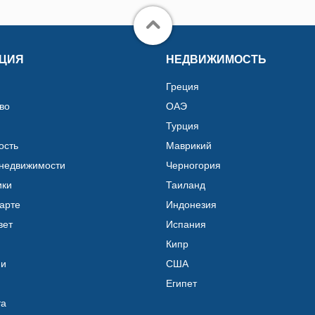
ЦИЯ
НЕДВИЖИМОСТЬ
Греция
во
ОАЭ
Турция
ость
Маврикий
 недвижимости
Черногория
ики
Таиланд
карте
Индонезия
вет
Испания
Кипр
ии
США
Египет
та