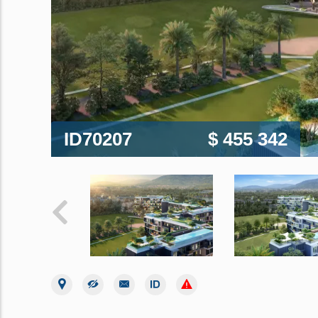
ID70207
$ 455 342