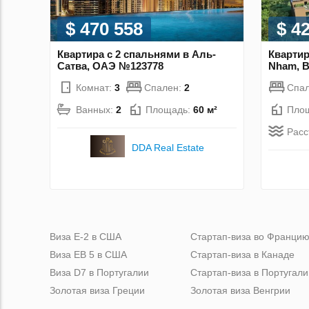
$ 470 558
$ 4
Квартира с 2 спальнями в Аль-
Квартир
Сатва, ОАЭ №123778
Nham, 
Комнат:
3
Спален:
2
Спа
Ванных:
2
Площадь:
60 м²
Пло
Расс
DDA Real Estate
Виза Е-2 в США
Стартап-виза во Франци
Виза ЕВ 5 в США
Стартап-виза в Канаде
Виза D7 в Португалии
Стартап-виза в Португали
Золотая виза Греции
Золотая виза Венгрии