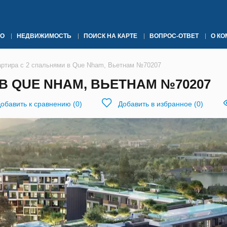
О
НЕДВИЖИМОСТЬ
ПОИСК НА КАРТЕ
ВОПРОС-ОТВЕТ
О К
артира с 2 спальнями в Que Nham, Вьетнам №70207
В QUE NHAM, ВЬЕТНАМ №70207
обавить к сравнению
(
0
)
Добавить в избранное
(
0
)