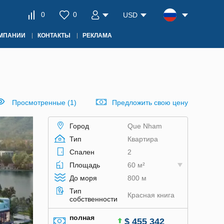
0
0
USD
ОМПАНИИ
КОНТАКТЫ
РЕКЛАМА
Просмотренные (1)
Предложить свою цену
Город
Que Nham
Тип
Квартира
Спален
2
Площадь
60 м²
До моря
800 м
Тип
Красная книга
собственности
полная
$ 455 342