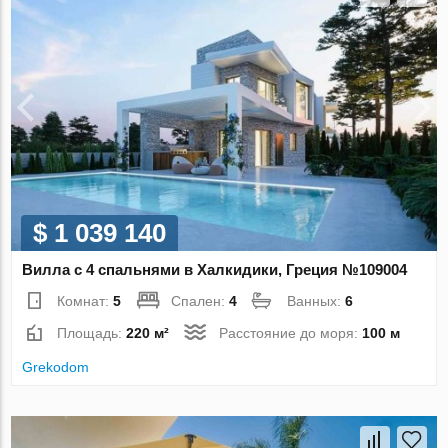
$ 1 039 140
Вилла с 4 спальнями в Халкидики, Греция №109004
Комнат:
5
Спален:
4
Ванных:
6
Площадь:
220 м²
Расстояние до моря:
100 м
Grekodom