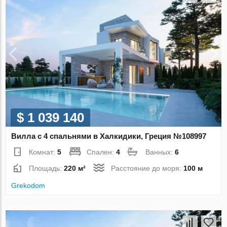
$ 1 039 140
Вилла с 4 спальнями в Халкидики, Греция №108997
Комнат:
5
Спален:
4
Ванных:
6
Площадь:
220 м²
Расстояние до моря:
100 м
Grekodom