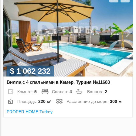
$ 1 062 232
Вилла с 4 спальнями в Кемер, Турция №11683
Комнат:
5
Спален:
4
Ванных:
2
Площадь:
220 м²
Расстояние до моря:
300 м
PROPER HOME Turkey