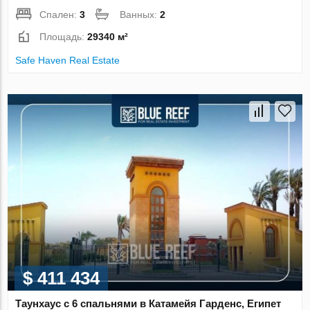
Спален:
3
Ванных:
2
Площадь:
29340 м²
Safe Haven Real Estate
$ 411 434
Таунхаус с 6 спальнями в Катамейя Гарденс, Египет