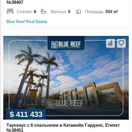
№38407
Спален:
6
Ванных:
5
Площадь:
552 м²
Blue Reef Real Estate
$ 411 433
Таунхаус с 6 спальнями в Катамейя Гарденс, Египет
№38451