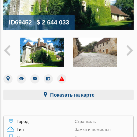
ID69452
$ 2 644 033
Показать на карте
Город
Странкель
Тип
Замки и поместья