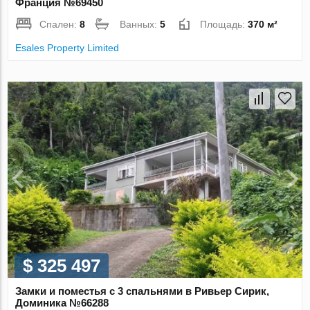
Франция №69450
Спален:
8
Ванных:
5
Площадь:
370 м²
Esales Property Limited
$ 325 497
Замки и поместья с 3 спальнями в Ривьер Сирик,
Доминика №66288