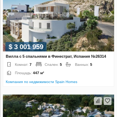
$ 3 001 959
Вилла с 5 спальнями в Финестрат, Испания №26314
Комнат:
7
Спален:
5
Ванных:
5
Площадь:
447 м²
Компания по недвижимости Spain Homes