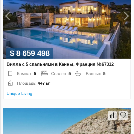
$ 8 659 498
Вилла с 5 спальнями в Канны, Франция №67312
Комнат:
5
Спален:
5
Ванных:
5
Площадь:
447 м²
Unique Living