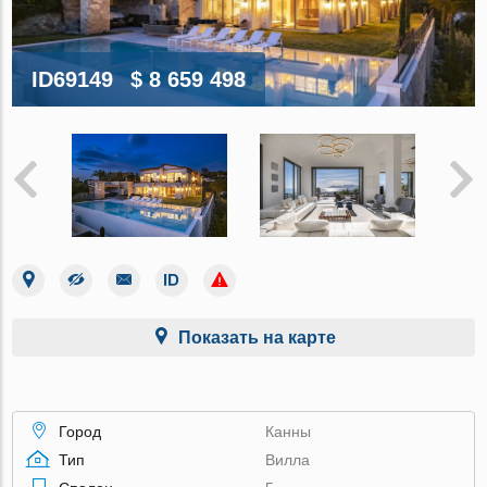
ID69149
$ 8 659 498
Показать на карте
Город
Канны
Тип
Вилла