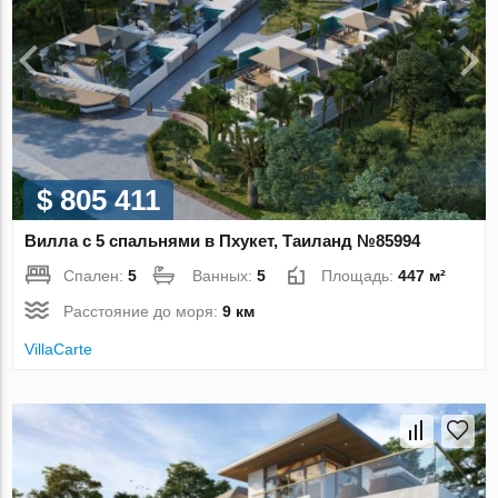
$ 805 411
Вилла с 5 спальнями в Пхукет, Таиланд №85994
Спален:
5
Ванных:
5
Площадь:
447 м²
Расстояние до моря:
9 км
VillaСarte