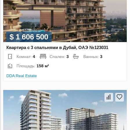
$ 1 606 500
Квартира с 3 спальнями в Дубай, ОАЭ №123031
Комнат:
4
Спален:
3
Ванных:
3
Площадь:
158 м²
DDA Real Estate