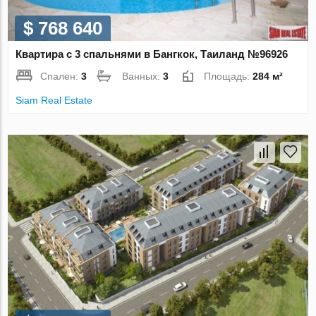
$ 768 640
Квартира с 3 спальнями в Бангкок, Таиланд №96926
Спален:
3
Ванных:
3
Площадь:
284 м²
Siam Real Estate