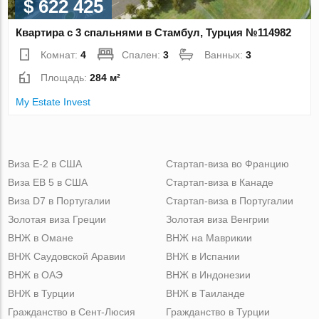
$ 622 425
Квартира с 3 спальнями в Стамбул, Турция №114982
Комнат:
4
Спален:
3
Ванных:
3
Площадь:
284 м²
My Estate Invest
Виза Е-2 в США
Стартап-виза во Францию
Виза ЕВ 5 в США
Стартап-виза в Канаде
Виза D7 в Португалии
Стартап-виза в Португалии
Золотая виза Греции
Золотая виза Венгрии
ВНЖ в Омане
ВНЖ на Маврикии
ВНЖ Саудовской Аравии
ВНЖ в Испании
ВНЖ в ОАЭ
ВНЖ в Индонезии
ВНЖ в Турции
ВНЖ в Таиланде
Гражданство в Сент-Люсия
Гражданство в Турции