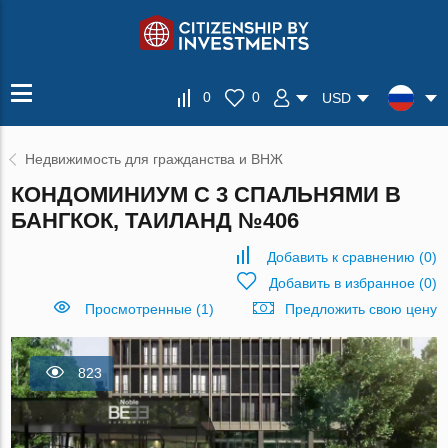
0
0
USD
Недвижимость для гражданства и ВНЖ
КОНДОМИНИУМ С 3 СПАЛЬНЯМИ В
БАНГКОК, ТАИЛАНД №406
Добавить к сравнению
(
0
)
Добавить в избранное
(
0
)
Просмотренные (1)
Предложить свою цену
823