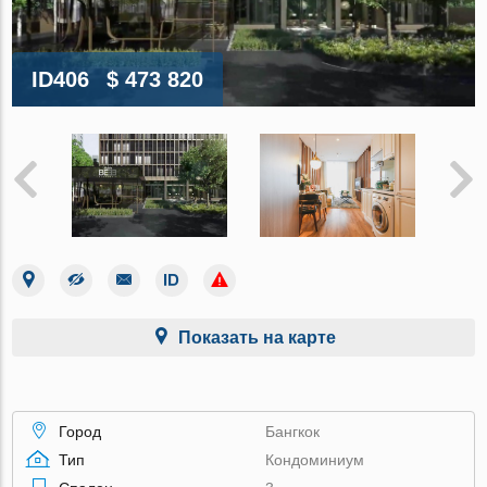
ID406
$ 473 820
Показать на карте
Город
Бангкок
Тип
Кондоминиум