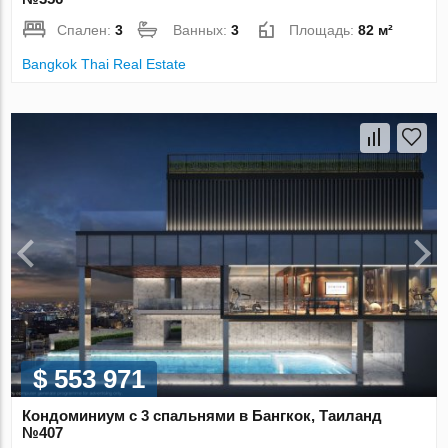
Спален:
3
Ванных:
3
Площадь:
82 м²
Bangkok Thai Real Estate
$ 553 971
Кондоминиум с 3 спальнями в Бангкок, Таиланд
№407