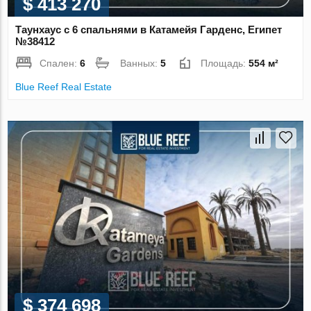
$ 413 270
Таунхаус с 6 спальнями в Катамейя Гарденс, Египет
№38412
Спален:
6
Ванных:
5
Площадь:
554 м²
Blue Reef Real Estate
$ 374 698