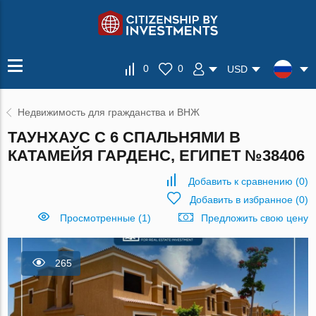
0
0
USD
Недвижимость для гражданства и ВНЖ
ТАУНХАУС С 6 СПАЛЬНЯМИ В
КАТАМЕЙЯ ГАРДЕНС, ЕГИПЕТ №38406
Добавить к сравнению
(
0
)
Добавить в избранное
(
0
)
Просмотренные (1)
Предложить свою цену
265