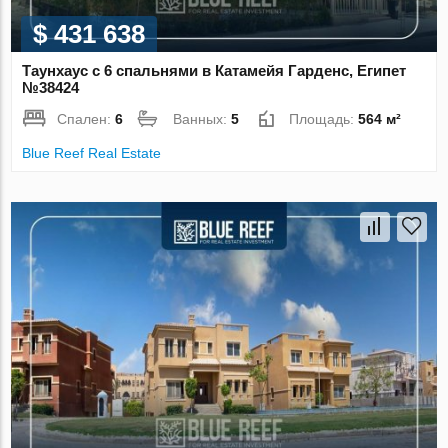
$ 431 638
Таунхаус с 6 спальнями в Катамейя Гарденс, Египет
№38424
Спален:
6
Ванных:
5
Площадь:
564 м²
Blue Reef Real Estate