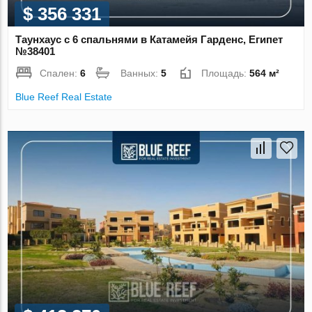
$ 356 331
Таунхаус с 6 спальнями в Катамейя Гарденс, Египет
№38401
Спален:
6
Ванных:
5
Площадь:
564 м²
Blue Reef Real Estate