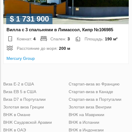
$ 1 731 900
Вилла с 3 спальнями в Лимассол, Кипр №106985
Комнат:
4
Спален:
3
Площадь:
190 м²
Расстояние до моря:
200 м
Mercury Group
Виза Е-2 в США
Стартап-виза во Францию
Виза ЕВ 5 в США
Стартап-виза в Канаде
Виза D7 в Португалии
Стартап-виза в Португалии
Золотая виза Греции
Золотая виза Венгрии
ВНЖ в Омане
ВНЖ на Маврикии
ВНЖ Саудовской Аравии
ВНЖ в Испании
ВНЖ в ОАЭ
ВНЖ в Индонезии