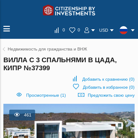
0
0
USD
Недвижимость для гражданства и ВНЖ
ВИЛЛА С 3 СПАЛЬНЯМИ В ЦАДА,
КИПР №37399
Добавить к сравнению
(
0
)
Добавить в избранное
(
0
)
Просмотренные (1)
Предложить свою цену
461