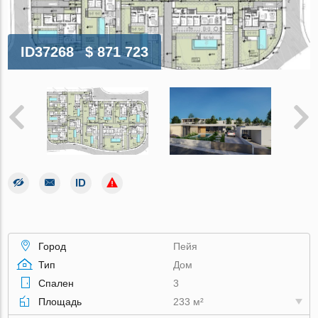
ID37268
$ 871 723
Город
Пейя
Тип
Дом
Спален
3
Площадь
233 м²