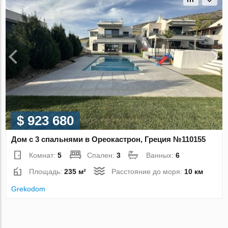
$ 923 680
Дом с 3 спальнями в Ореокастрон, Греция №110155
Комнат:
5
Спален:
3
Ванных:
6
Площадь:
235 м²
Расстояние до моря:
10 км
Grekodom