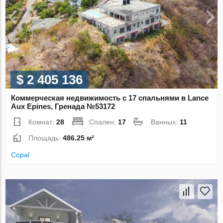
$ 2 405 136
Коммерческая недвижимость с 17 спальнями в Lance
Aux Epines, Гренада №53172
Комнат:
28
Спален:
17
Ванных:
11
Площадь:
486.25 м²
Copal