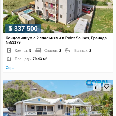
$ 337 500
Кондоминиум с 2 спальнями в Point Salines, Гренада
№53179
Комнат:
5
Спален:
2
Ванных:
2
Площадь:
79.43 м²
Copal