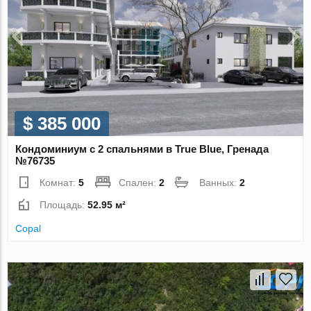
$ 385 000
Кондоминиум с 2 спальнями в True Blue, Гренада
№76735
Комнат:
5
Спален:
2
Ванных:
2
Площадь:
52.95 м²
Copal