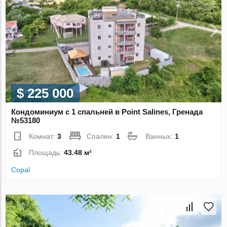
$ 225 000
Кондоминиум с 1 спальней в Point Salines, Гренада
№53180
Комнат:
3
Спален:
1
Ванных:
1
Площадь:
43.48 м²
Copal