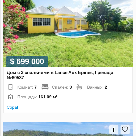
$ 699 000
Дом с 3 спальнями в Lance Aux Epines, Гренада
№80537
Комнат:
7
Спален:
3
Ванных:
2
Площадь:
161.09 м²
Copal