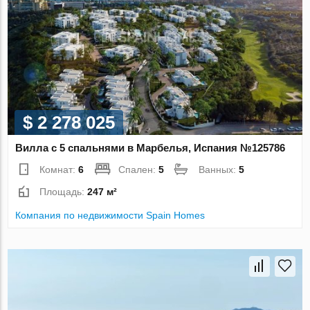
$ 2 278 025
Вилла с 5 спальнями в Марбелья, Испания №125786
Комнат:
6
Спален:
5
Ванных:
5
Площадь:
247 м²
Компания по недвижимости Spain Homes