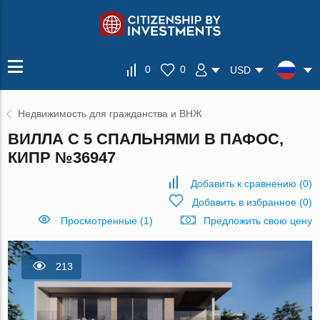
0
0
USD
Недвижимость для гражданства и ВНЖ
ВИЛЛА С 5 СПАЛЬНЯМИ В ПАФОС,
КИПР №36947
Добавить к сравнению
(
0
)
Добавить в избранное
(
0
)
Просмотренные (1)
Предложить свою цену
213