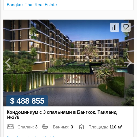
Bangkok Thai Real Estate
$ 488 855
Кондоминиум с 3 спальнями в Бангкок, Таиланд
№376
Спален:
3
Ванных:
3
Площадь:
116 м²