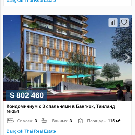
Bangkok Thai Real Estate
$ 802 460
Кондоминиум с 3 спальнями в Бангкок, Таиланд
№354
Спален:
3
Ванных:
3
Площадь:
115 м²
Bangkok Thai Real Estate