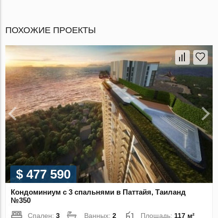
ПОХОЖИЕ ПРОЕКТЫ
$ 477 590
Кондоминиум с 3 спальнями в Паттайя, Таиланд
№350
Спален:
3
Ванных:
2
Площадь:
117 м²