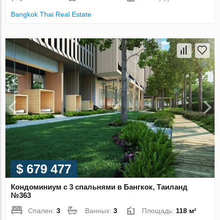
Bangkok Thai Real Estate
$ 679 477
Кондоминиум с 3 спальнями в Бангкок, Таиланд
№363
Спален:
3
Ванных:
3
Площадь:
118 м²