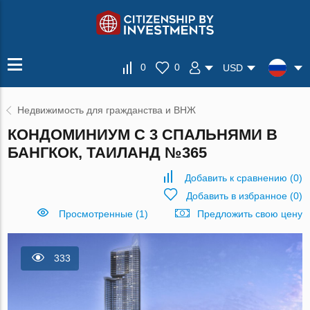
0
0
USD
Недвижимость для гражданства и ВНЖ
КОНДОМИНИУМ С 3 СПАЛЬНЯМИ В
БАНГКОК, ТАИЛАНД №365
Добавить к сравнению
(
0
)
Добавить в избранное
(
0
)
Просмотренные (1)
Предложить свою цену
333