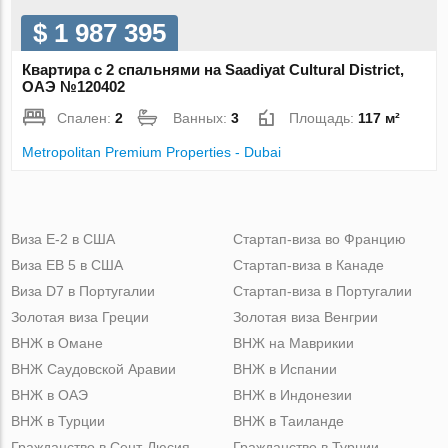
$ 1 987 395
Квартира с 2 спальнями на Saadiyat Cultural District,
ОАЭ №120402
Спален:
2
Ванных:
3
Площадь:
117 м²
Metropolitan Premium Properties - Dubai
Виза Е-2 в США
Стартап-виза во Францию
Виза ЕВ 5 в США
Стартап-виза в Канаде
Виза D7 в Португалии
Стартап-виза в Португалии
Золотая виза Греции
Золотая виза Венгрии
ВНЖ в Омане
ВНЖ на Маврикии
ВНЖ Саудовской Аравии
ВНЖ в Испании
ВНЖ в ОАЭ
ВНЖ в Индонезии
ВНЖ в Турции
ВНЖ в Таиланде
Гражданство в Сент-Люсия
Гражданство в Турции