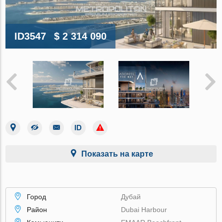
ID3547
$ 2 314 090
Показать на карте
Город
Дубай
Район
Dubai Harbour