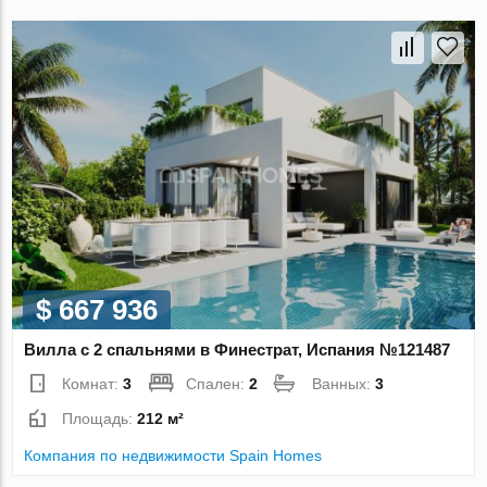
$ 667 936
Вилла с 2 спальнями в Финестрат, Испания №121487
Комнат:
3
Спален:
2
Ванных:
3
Площадь:
212 м²
Компания по недвижимости Spain Homes