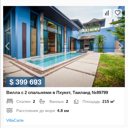
$ 399 693
Вилла с 2 спальнями в Пхукет, Таиланд №89799
Спален:
2
Ванных:
2
Площадь:
215 м²
Расстояние до моря:
4.8 км
VillaСarte