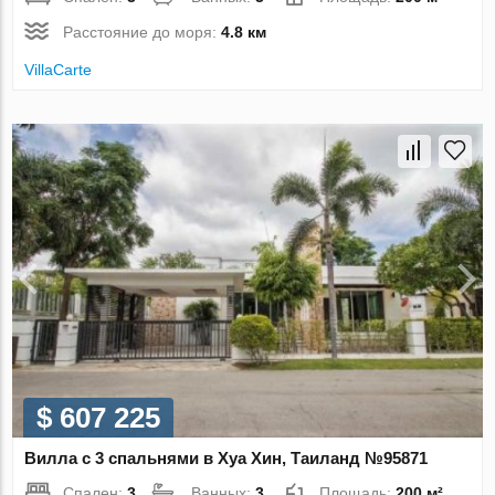
Расстояние до моря:
4.8 км
VillaСarte
$ 607 225
Вилла с 3 спальнями в Хуа Хин, Таиланд №95871
Спален:
3
Ванных:
3
Площадь:
200 м²