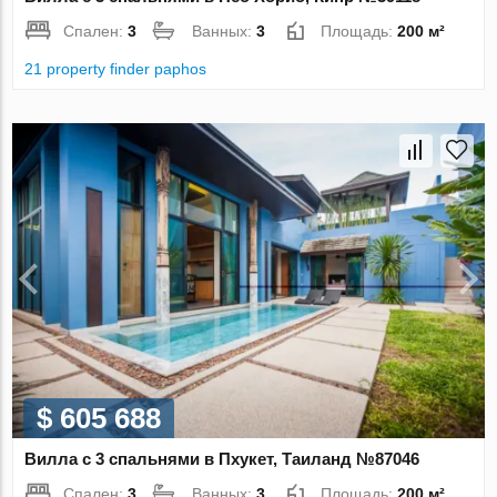
Спален:
3
Ванных:
3
Площадь:
200 м²
21 property finder paphos
$ 605 688
Вилла с 3 спальнями в Пхукет, Таиланд №87046
Спален:
3
Ванных:
3
Площадь:
200 м²