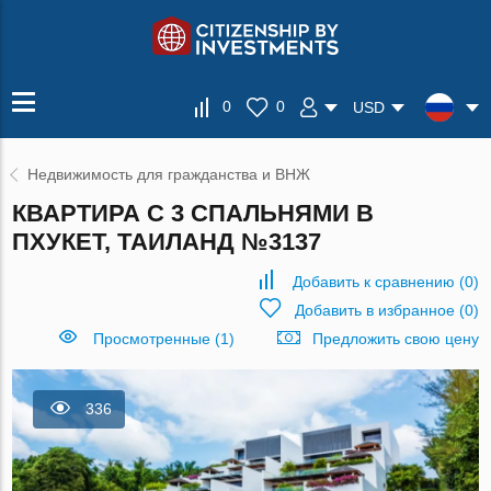
0
0
USD
Недвижимость для гражданства и ВНЖ
КВАРТИРА С 3 СПАЛЬНЯМИ В
ПХУКЕТ, ТАИЛАНД №3137
Добавить к сравнению
(
0
)
Добавить в избранное
(
0
)
Просмотренные (1)
Предложить свою цену
336