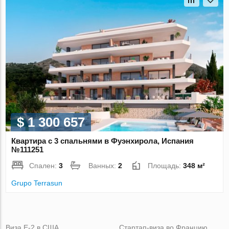
$ 1 300 657
Квартира с 3 спальнями в Фуэнхирола, Испания
№111251
Спален:
3
Ванных:
2
Площадь:
348 м²
Grupo Terrasun
Виза Е-2 в США
Стартап-виза во Францию