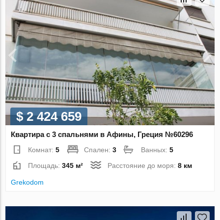
$ 2 424 659
Квартира с 3 спальнями в Афины, Греция №60296
Комнат:
5
Спален:
3
Ванных:
5
Площадь:
345 м²
Расстояние до моря:
8 км
Grekodom