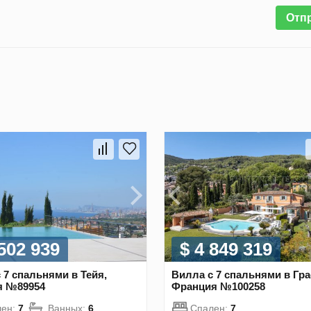
Отп
 502 939
$ 4 849 319
 7 спальнями в Тейя,
Вилла с 7 спальнями в Гра
я №89954
Франция №100258
лен:
7
Ванных:
6
Спален:
7