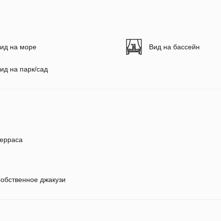
ид на море
Вид на бассейн
ид на парк/сад
ерраса
обственное джакузи