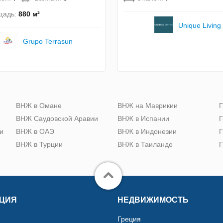
щадь:
880 м²
Unique Living
Grupo Terrasun
ю
ВНЖ в Омане
ВНЖ на Маврикии
Г
ВНЖ Саудовской Аравии
ВНЖ в Испании
Г
и
ВНЖ в ОАЭ
ВНЖ в Индонезии
Г
ВНЖ в Турции
ВНЖ в Таиланде
Г
ЦИЯ
НЕДВИЖИМОСТЬ
Греция