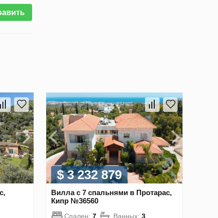
равить
$ 3 232 879
с,
Вилла с 7 спальнями в Протарас,
Кипр №36560
Спален:
7
Ванных:
3