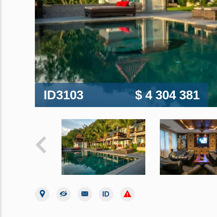
ID3103
$ 4 304 381