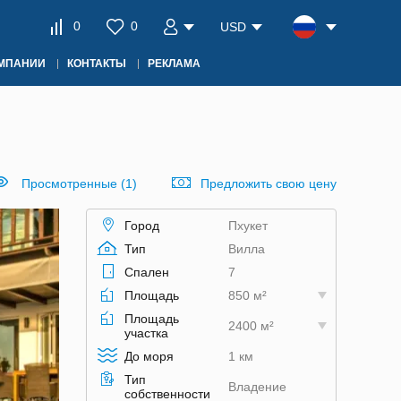
0
0
USD
ОМПАНИИ
КОНТАКТЫ
РЕКЛАМА
Просмотренные (1)
Предложить свою цену
Город
Пхукет
Тип
Вилла
Спален
7
Площадь
850 м²
Площадь
2400 м²
участка
До моря
1 км
Тип
Владение
собственности