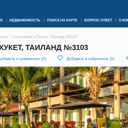
О
НЕДВИЖИМОСТЬ
ПОИСК НА КАРТЕ
ВОПРОС-ОТВЕТ
О К
лла с 7 спальнями в Пхукет, Таиланд №3103
ХУКЕТ, ТАИЛАНД №3103
обавить к сравнению
(
0
)
Добавить в избранное
(
0
)