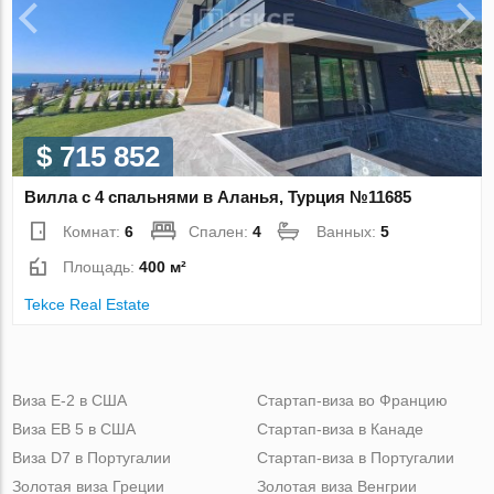
$ 715 852
Вилла с 4 спальнями в Аланья, Турция №11685
Комнат:
6
Спален:
4
Ванных:
5
Площадь:
400 м²
Tekce Real Estate
Виза Е-2 в США
Стартап-виза во Францию
Виза ЕВ 5 в США
Стартап-виза в Канаде
Виза D7 в Португалии
Стартап-виза в Португалии
Золотая виза Греции
Золотая виза Венгрии