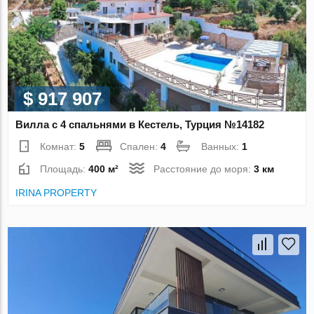
$ 917 907
Вилла с 4 спальнями в Кестель, Турция №14182
Комнат:
5
Спален:
4
Ванных:
1
Площадь:
400 м²
Расстояние до моря:
3 км
IRINA PROPERTY