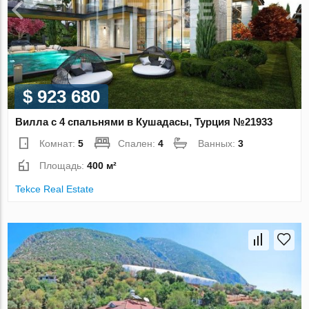
$ 923 680
Вилла с 4 спальнями в Кушадасы, Турция №21933
Комнат:
5
Спален:
4
Ванных:
3
Площадь:
400 м²
Tekce Real Estate