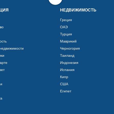
ЦИЯ
НЕДВИЖИМОСТЬ
Греция
во
ОАЭ
Турция
ость
Маврикий
 недвижимости
Черногория
ики
Таиланд
карте
Индонезия
вет
Испания
Кипр
ии
США
Египет
та