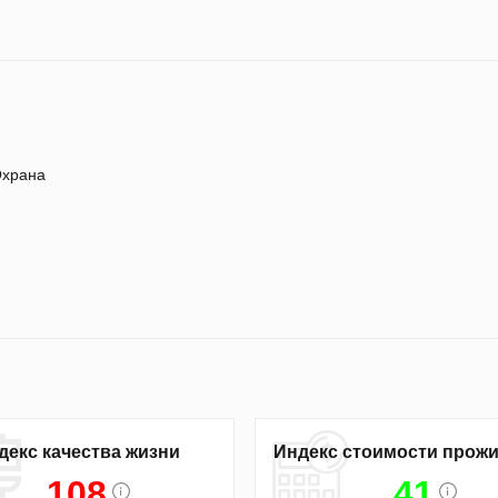
храна
декс качества жизни
Индекс стоимости прож
108
41