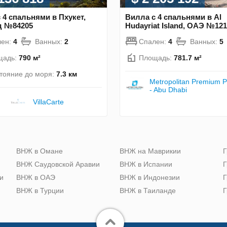
 4 спальнями в Пхукет,
Вилла с 4 спальнями в Al
д №84205
Hudayriat Island, ОАЭ №12
лен:
4
Ванных:
2
Спален:
4
Ванных:
5
щадь:
790 м²
Площадь:
781.7 м²
тояние до моря:
7.3 км
Metropolitan Premium P
- Abu Dhabi
VillaСarte
ю
ВНЖ в Омане
ВНЖ на Маврикии
Г
ВНЖ Саудовской Аравии
ВНЖ в Испании
Г
и
ВНЖ в ОАЭ
ВНЖ в Индонезии
Г
ВНЖ в Турции
ВНЖ в Таиланде
Г