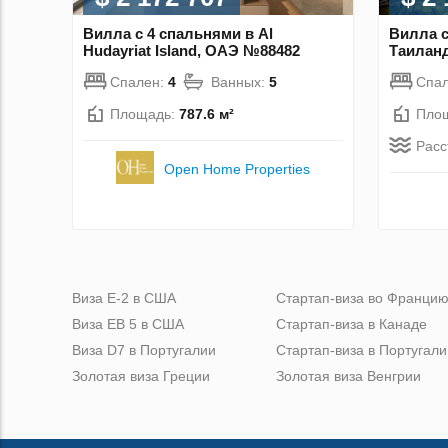
Вилла с 4 спальнями в Al
Вилла с
Hudayriat Island, ОАЭ №88482
Таилан
Спален:
4
Ванных:
5
Спа
Площадь:
787.6 м²
Пло
Расс
Open Home Properties
Виза Е-2 в США
Стартап-виза во Франци
Виза ЕВ 5 в США
Стартап-виза в Канаде
Виза D7 в Португалии
Стартап-виза в Португали
Золотая виза Греции
Золотая виза Венгрии