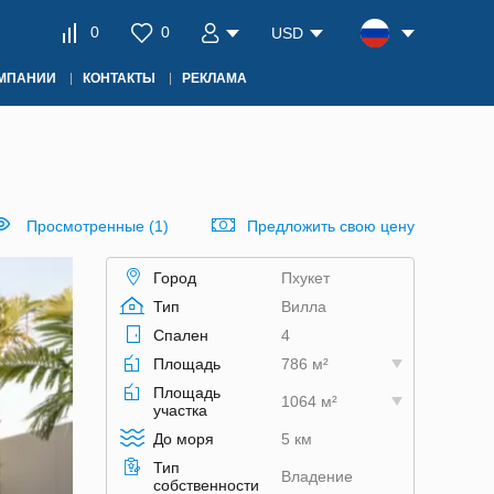
0
0
USD
ОМПАНИИ
КОНТАКТЫ
РЕКЛАМА
Просмотренные (1)
Предложить свою цену
Город
Пхукет
Тип
Вилла
Спален
4
Площадь
786 м²
Площадь
1064 м²
участка
До моря
5 км
Тип
Владение
собственности