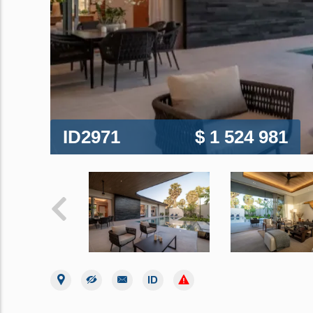
ID2971
$ 1 524 981