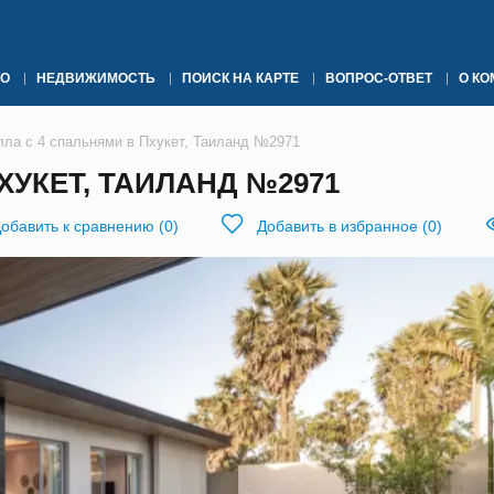
О
НЕДВИЖИМОСТЬ
ПОИСК НА КАРТЕ
ВОПРОС-ОТВЕТ
О К
лла с 4 спальнями в Пхукет, Таиланд №2971
ХУКЕТ, ТАИЛАНД №2971
обавить к сравнению
(
0
)
Добавить в избранное
(
0
)