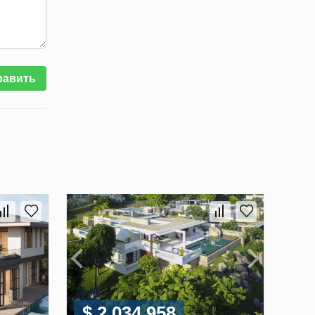
равить
$ 2 034 958