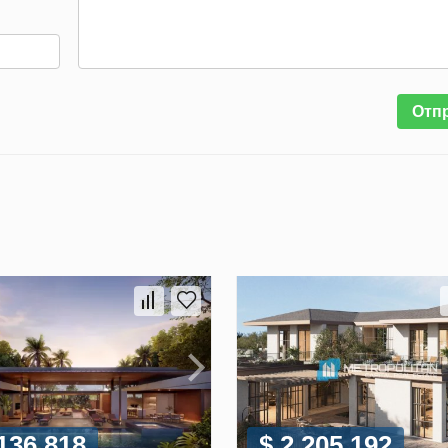
Отп
 136 818
$ 2 205 192