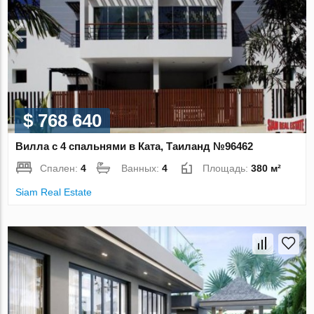
$ 768 640
Вилла с 4 спальнями в Ката, Таиланд №96462
Спален:
4
Ванных:
4
Площадь:
380 м²
Siam Real Estate