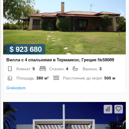
$ 923 680
Вилла с 4 спальнями в Термаикос, Греция №59089
Комнат:
5
Спален:
4
Ванных:
3
Площадь:
380 м²
Расстояние до моря:
500 м
Grekodom