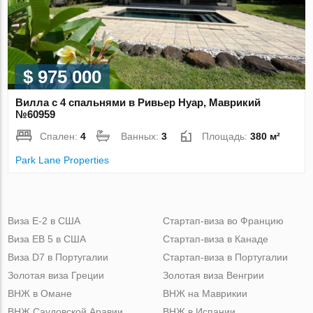
$ 975 000
Вилла с 4 спальнями в Ривьер Нуар, Маврикий
№60959
Спален:
4
Ванных:
3
Площадь:
380 м²
Park Lane Properties
Виза Е-2 в США
Стартап-виза во Францию
Виза ЕВ 5 в США
Стартап-виза в Канаде
Виза D7 в Португалии
Стартап-виза в Португалии
Золотая виза Греции
Золотая виза Венгрии
ВНЖ в Омане
ВНЖ на Маврикии
ВНЖ Саудовской Аравии
ВНЖ в Испании