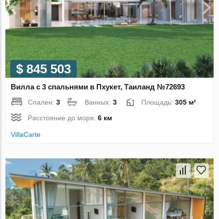
$ 845 503
Вилла с 3 спальнями в Пхукет, Таиланд №72693
Спален:
3
Ванных:
3
Площадь:
305 м²
Расстояние до моря:
6 км
VillaСarte