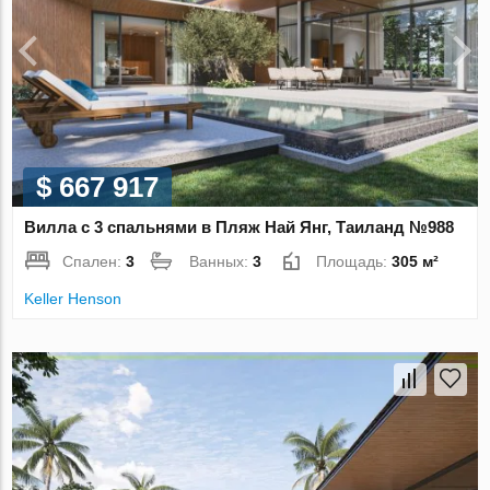
$ 667 917
Вилла с 3 спальнями в Пляж Най Янг, Таиланд №988
Спален:
3
Ванных:
3
Площадь:
305 м²
Keller Henson