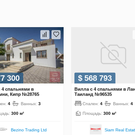
77 300
$ 568 793
 4 спальнями в
Вилла с 4 спальнями в Лан
мни, Кипр №28765
Таиланд №96535
лен:
4
Ванных:
3
Спален:
4
Ванных:
4
щадь:
300 м²
Площадь:
300 м²
Bezino Trading Ltd
Siam Real Esta