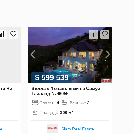
$ 599 539
та Яи,
Вилла с 4 спальнями на Самуй,
Таиланд №96055
Спален:
4
Ванных:
2
Площадь:
300 м²
te
Siam Real Estate