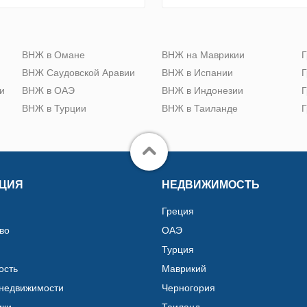
ю
ВНЖ в Омане
ВНЖ на Маврикии
Г
ВНЖ Саудовской Аравии
ВНЖ в Испании
Г
и
ВНЖ в ОАЭ
ВНЖ в Индонезии
Г
ВНЖ в Турции
ВНЖ в Таиланде
Г
ЦИЯ
НЕДВИЖИМОСТЬ
Греция
во
ОАЭ
Турция
ость
Маврикий
 недвижимости
Черногория
ики
Таиланд