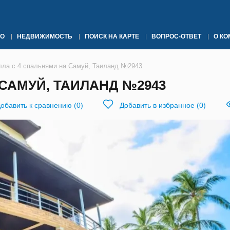
О
НЕДВИЖИМОСТЬ
ПОИСК НА КАРТЕ
ВОПРОС-ОТВЕТ
О К
лла с 4 спальнями на Самуй, Таиланд №2943
САМУЙ, ТАИЛАНД №2943
обавить к сравнению
(
0
)
Добавить в избранное
(
0
)