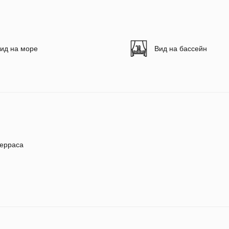
ид на море
Вид на бассейн
ерраса