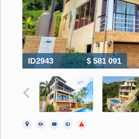
ID2943
$ 581 091