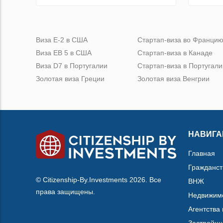
Виза Е-2 в США
Стартап-виза во Франци
Виза ЕВ 5 в США
Стартап-виза в Канаде
Виза D7 в Португалии
Стартап-виза в Португали
Золотая виза Греции
Золотая виза Венгрии
НАВИГА
Главная
Гражданст
© Citizenship-By.Investments 2026. Все
ВНЖ
права защищены.
Недвижим
Агентства
Застройщ