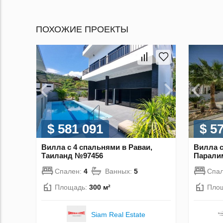
ПОХОЖИЕ ПРОЕКТЫ
$ 581 091
$ 5
Вилла с 4 спальнями в Раваи,
Вилла с
Таиланд №97456
Парали
Спален:
4
Ванных:
5
Спа
Площадь:
300 м²
Пло
Siam Real Estate