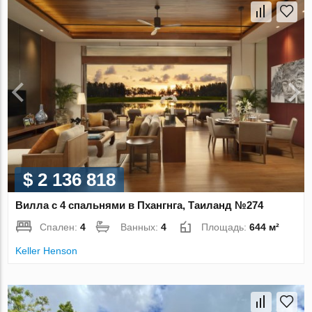
$ 2 136 818
Вилла с 4 спальнями в Пхангнга, Таиланд №274
Спален:
4
Ванных:
4
Площадь:
644 м²
Keller Henson