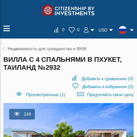
0
0
USD
Недвижимость для гражданства и ВНЖ
ВИЛЛА С 4 СПАЛЬНЯМИ В ПХУКЕТ,
ТАИЛАНД №2932
Добавить к сравнению
(
0
)
Добавить в избранное
(
0
)
Просмотренные (1)
Предложить свою цену
248