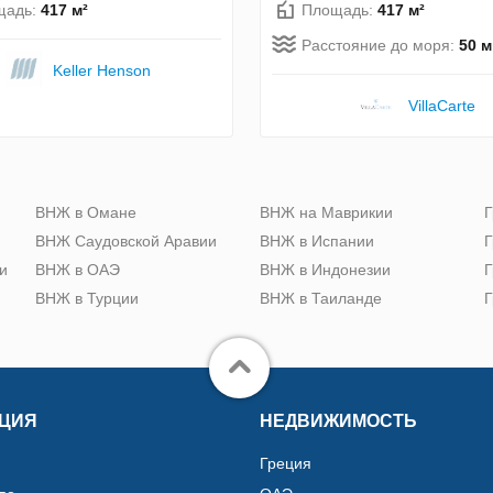
щадь:
417 м²
Площадь:
417 м²
Расстояние до моря:
50 м
Keller Henson
VillaСarte
ю
ВНЖ в Омане
ВНЖ на Маврикии
Г
ВНЖ Саудовской Аравии
ВНЖ в Испании
Г
и
ВНЖ в ОАЭ
ВНЖ в Индонезии
Г
ВНЖ в Турции
ВНЖ в Таиланде
Г
ЦИЯ
НЕДВИЖИМОСТЬ
Греция