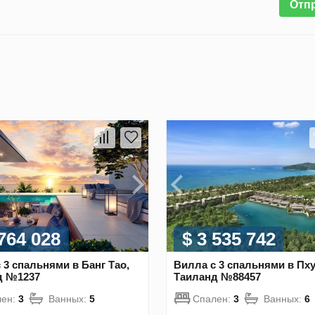
Отп
 764 028
$ 3 535 742
 3 спальнями в Банг Тао,
Вилла с 3 спальнями в Пху
д №1237
Таиланд №88457
лен:
3
Ванных:
5
Спален:
3
Ванных:
6