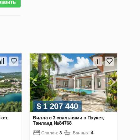
равить
$ 1 207 440
кет,
Вилла с 3 спальнями в Пхукет,
Таиланд №84768
Спален:
3
Ванных:
4