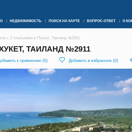
О
НЕДВИЖИМОСТЬ
ПОИСК НА КАРТЕ
ВОПРОС-ОТВЕТ
О К
лла с 3 спальнями в Пхукет, Таиланд №2911
ХУКЕТ, ТАИЛАНД №2911
обавить к сравнению
(
0
)
Добавить в избранное
(
0
)