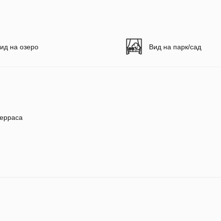
ид на озеро
Вид на парк/сад
ерраса