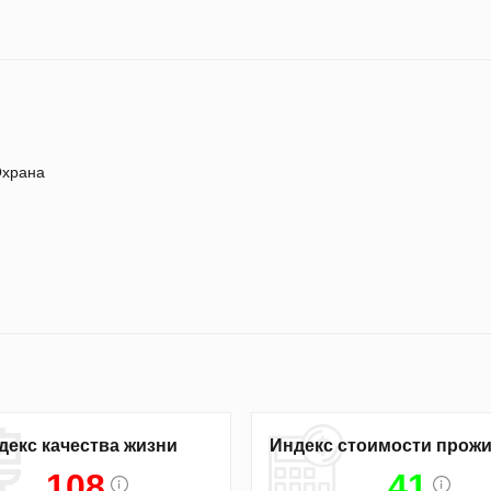
храна
декс качества жизни
Индекс стоимости прож
108
41