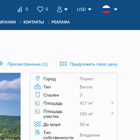
0
0
USD
ОМПАНИИ
КОНТАКТЫ
РЕКЛАМА
Просмотренные (1)
Предложить свою цену
Город
Пхукет
Тип
Вилла
Спален
3
Площадь
417 м²
Площадь
165 м²
участка
До моря
50 м
Тип
Владение
собственности