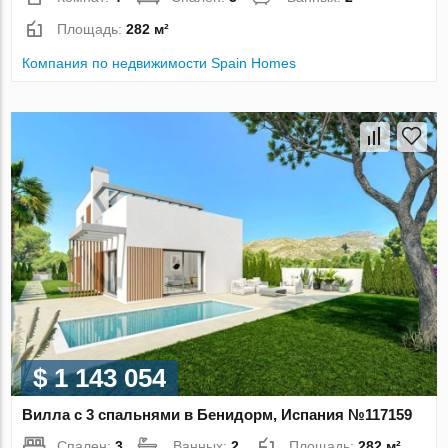
Площадь:
282 м²
Компания по недвижимости Spain Homes
$ 1 143 054
Вилла с 3 спальнями в Бенидорм, Испания №117159
Спален:
3
Ванных:
2
Площадь:
282 м²