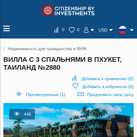
0
0
USD
Недвижимость для гражданства и ВНЖ
ВИЛЛА С 3 СПАЛЬНЯМИ В ПХУКЕТ,
ТАИЛАНД №2880
Добавить к сравнению
(
0
)
Добавить в избранное
(
0
)
Просмотренные (1)
Предложить свою цену
446