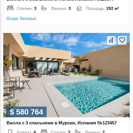
Спален:
3
Ванных:
3
Площадь:
282 м²
Grupo Terrasun
$ 580 764
Вилла с 3 спальнями в Мурсия, Испания №123457
Комнат:
4
Спален:
3
Ванных:
2