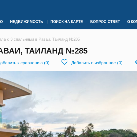
О
НЕДВИЖИМОСТЬ
ПОИСК НА КАРТЕ
ВОПРОС-ОТВЕТ
О К
лла с 3 спальнями в Раваи, Таиланд №285
АВАИ, ТАИЛАНД №285
обавить к сравнению
(
0
)
Добавить в избранное
(
0
)