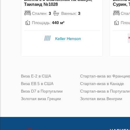
Таиланд №1028
Сурин,
Спален:
3
Ванных:
3
Спа
Площадь:
440 м²
Пло
Keller Henson
Виза Е-2 в США
Стартап-виза во Франци
Виза ЕВ 5 в США
Стартап-виза в Канаде
Виза D7 в Португалии
Стартап-виза в Португали
Золотая виза Греции
Золотая виза Венгрии