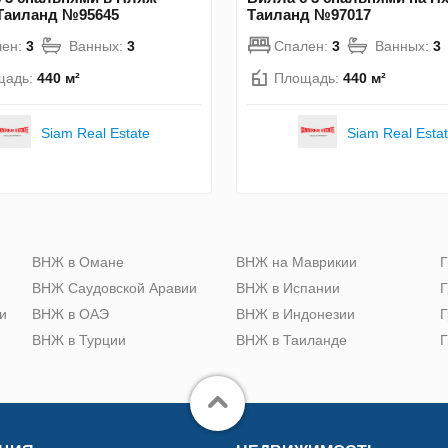
 Таиланд №95645
Таиланд №97017
лен:
3
Ванных:
3
Спален:
3
Ванных:
3
щадь:
440 м²
Площадь:
440 м²
Siam Real Estate
Siam Real Esta
ю
ВНЖ в Омане
ВНЖ на Маврикии
Г
ВНЖ Саудовской Аравии
ВНЖ в Испании
Г
и
ВНЖ в ОАЭ
ВНЖ в Индонезии
Г
ВНЖ в Турции
ВНЖ в Таиланде
Г