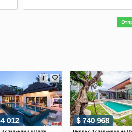
Отп
84 012
$ 740 968
 3 спальнями в Пляж
Вилла с 3 спальнями на Пх