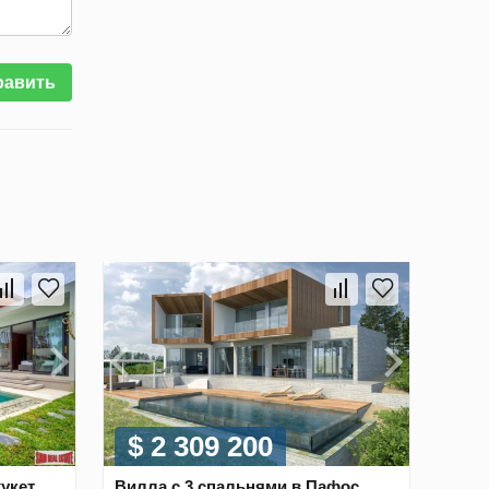
равить
$ 2 309 200
укет,
Вилла с 3 спальнями в Пафос,