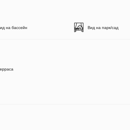
ид на бассейн
Вид на парк/сад
ерраса