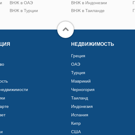
и
ВНЖ в ОАЭ
ВНЖ в Индонезии
Г
ВНЖ в Турции
ВНЖ в Таиланде
Г
ЦИЯ
НЕДВИЖИМОСТЬ
Греция
во
ОАЭ
Турция
ость
Маврикий
 недвижимости
Черногория
ики
Таиланд
карте
Индонезия
вет
Испания
Кипр
ии
США