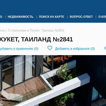
О
НЕДВИЖИМОСТЬ
ПОИСК НА КАРТЕ
ВОПРОС-ОТВЕТ
О К
лла с 3 спальнями в Пхукет, Таиланд №2841
ХУКЕТ, ТАИЛАНД №2841
обавить к сравнению
(
0
)
Добавить в избранное
(
0
)