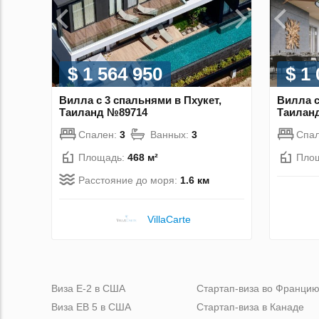
$ 1 564 950
$ 1
Вилла с 3 спальнями в Пхукет,
Вилла с
Таиланд №89714
Таилан
Спален:
3
Ванных:
3
Спа
Площадь:
468 м²
Пло
Расстояние до моря:
1.6 км
VillaСarte
Виза Е-2 в США
Стартап-виза во Франци
Виза ЕВ 5 в США
Стартап-виза в Канаде