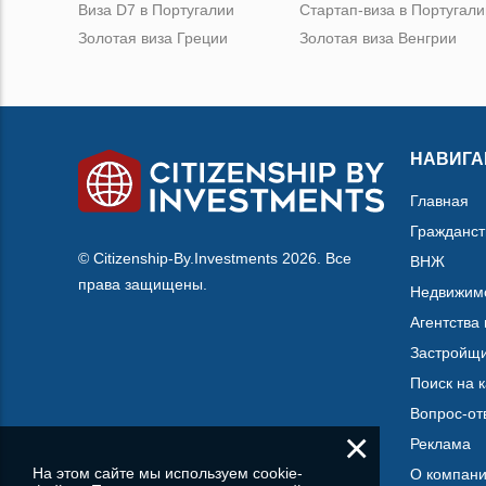
Виза D7 в Португалии
Стартап-виза в Португали
Золотая виза Греции
Золотая виза Венгрии
НАВИГА
Главная
Гражданст
© Citizenship-By.Investments 2026. Все
ВНЖ
права защищены.
Недвижим
Агентства
Застройщ
Поиск на 
Вопрос-от
×
Реклама
На этом сайте мы используем cookie-
О компан