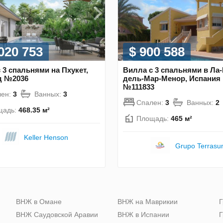
 020 753
$ 900 588
 3 спальнями на Пхукет,
Вилла с 3 спальнями в Ла-
д №2036
дель-Мар-Менор, Испания
№111833
лен:
3
Ванных:
3
Спален:
3
Ванных:
2
щадь:
468.35 м²
Площадь:
465 м²
Keller Henson
Grupo Terrasu
ю
ВНЖ в Омане
ВНЖ на Маврикии
Г
ВНЖ Саудовской Аравии
ВНЖ в Испании
Г