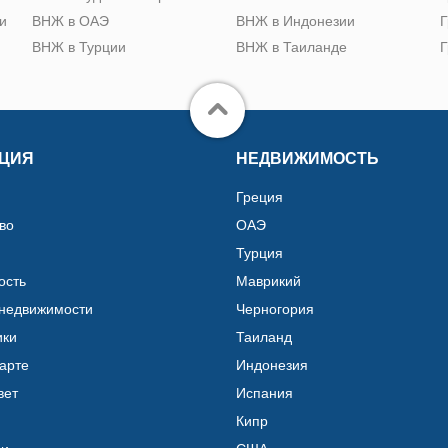
и
ВНЖ в ОАЭ
ВНЖ в Индонезии
Г
ВНЖ в Турции
ВНЖ в Таиланде
Г
ЦИЯ
НЕДВИЖИМОСТЬ
Греция
во
ОАЭ
Турция
ость
Маврикий
 недвижимости
Черногория
ики
Таиланд
карте
Индонезия
вет
Испания
Кипр