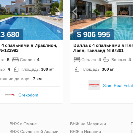
23 680
$ 906 995
 4 спальнями в Ираклион,
Вилла с 4 спальнями в Пл
 №123993
Лаян, Таиланд №97301
ат:
5
Спален:
4
Спален:
4
Ванных:
4
ных:
4
Площадь:
300 м²
Площадь:
300 м²
тояние до моря:
7 км
Siam Real Esta
Grekodom
ю
ВНЖ в Омане
ВНЖ на Маврикии
Г
ВНЖ Саудовской Аравии
ВНЖ в Испании
Г