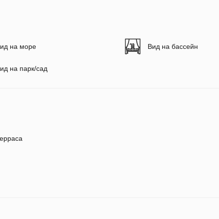
ид на море
Вид на бассейн
ид на парк/сад
ерраса