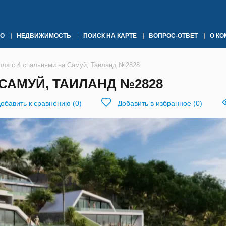
О
НЕДВИЖИМОСТЬ
ПОИСК НА КАРТЕ
ВОПРОС-ОТВЕТ
О К
лла с 4 спальнями на Самуй, Таиланд №2828
САМУЙ, ТАИЛАНД №2828
обавить к сравнению
(
0
)
Добавить в избранное
(
0
)