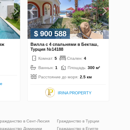
$ 900 588
яж
Вилла с 4 спальнями в Бекташ,
Турция №14188
Комнат:
5
Спален:
4
Ванных:
1
Площадь:
300 м²
Расстояние до моря:
2.5 км
te
IRINA PROPERTY
ражданство в Сент-Люсия
Гражданство в Турции
ражданство Доминики
Гражданство в Египте