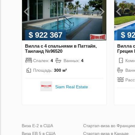
$ 922 367
$ 9
Вилла с 4 спальнями в Паттайя,
Вилла с
Таиланд №96520
Греция
Спален:
4
Ванных:
4
Комн
Площадь:
300 м²
Ван
Расс
Siam Real Estate
Виза Е-2 в США
Стартап-виза во Франци
Виза ЕВ 5 в США
Стартап-виза в Канаде