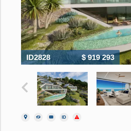
ID2828
$ 919 293